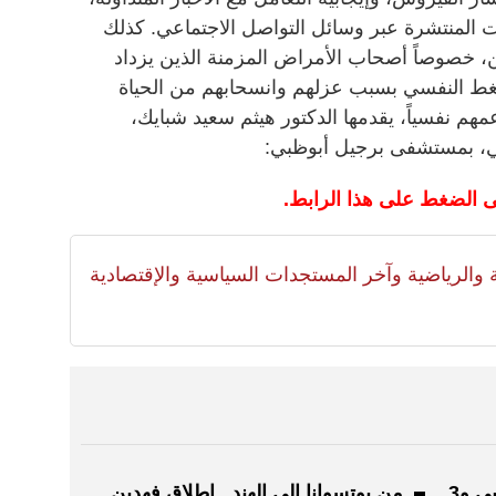
ت المنتشرة عبر وسائل التواصل الاجتماعي. كذلك
، خصوصاً أصحاب الأمراض المزمنة الذين يزداد
غط النفسي بسبب عزلهم وانسحابهم من الحياة
نا عرض لـ10 نصائح لدعمهم نفسياً، يقدمها الدكتور هيثم سعيد شبايك،
 بمستشفى برجيل أبوظبي:
 الضغط على هذا الرابط.
لية والرياضية وآخر المستجدات السياسية والإقتصادية
ملتقى الخط يحتفي بالحرف العربي و3
من بوتسوانا إلى الهند.. إطلاق فهدين