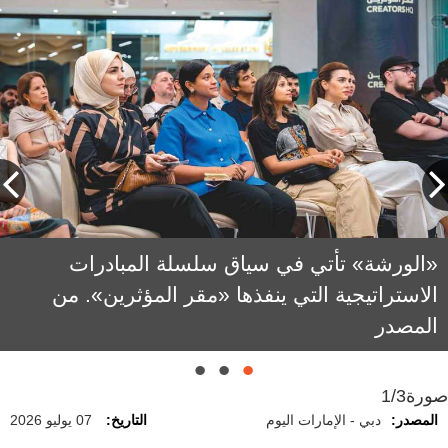
عالية الحمادي: نحرص على مواصلة إطلاق
«الورشة» تأتي في سياق سلسلة المبادرات
الاستراتيجية التي ينفذها «مقر المؤثرين». من
المبادرات التي تفتح آفاقاً جديدة للإبداع والابتكار،
المصدر
وتتيح للمؤثرين فرصاً حقيقية لتحقيق نمو مستدام.
صورة
1/3
المصدر:
دبي - الإمارات اليوم
التاريخ:
07 يوليو 2026