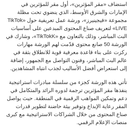
استضاف «مقر المؤثرين»، أول مقر للمؤثرين في
الإمارات والشرق الأوسط، الذي ينضوي تحت مظلة
مجموعة «فيجينيرز»، ورشة عمل تعريفية حول «TikTok
LIVE» لتعريف صناع المحتوى المبدعين على أساسيات
البث المباشر، وذلك بالتعاون مع «TikTokK»، وشارك في
الورشة 50 صانع محتوى قدّمت لهم الورشة مهارات
ركزت على بناء قاعدة معرفية قوية للانطلاق بثقة في
عالم البث المباشر، وفنون التواصل مع الجمهور، إضافة
إلى استعراض أفضل الأساليب لجذب انتباه المشاهدين.
تأتي هذه الورشة كجزء من سلسلة مبادرات استراتيجية
ينفذها مقر المؤثرين ترجمة لدوره الرائد والمتكامل في
دعم وتمكين المواهب الرقمية في المنطقة. حيث يواصل
المقر رعاية الإبداع وتوفير بيئة حاضنة لتطوير قدرات
صناع المحتوى من خلال الشراكات الاستراتيجية مع كبرى
منصات الإعلام الرقمي.