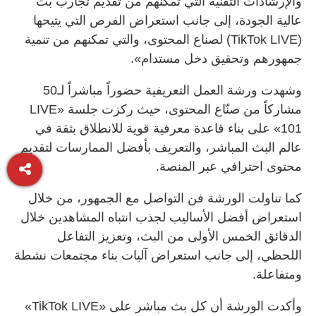
والإرشادات التقنية التي تمكّنهم من تقديم تجارب بث
عالية الجودة، إلى جانب استعراض الفرص التي يتيحها
(TikTok LIVE) لصناع المحتوى، والتي تمكنهم من تنمية
جمهورهم وتحقيق دخل مستدام».
وشهدت ورشة العمل التعريفية حضوراً مباشراً لـ50
مشاركاً من صنّاع المحتوى، حيث ركزت جلسة «LIVE
101» على بناء قاعدة معرفية قوية للانطلاق بثقة في
عالم البث المباشر، والتعريف بأفضل الممارسات لتقديم
محتوى احترافي عبر المنصة.
كما تناولت الورشة فن التواصل مع الجمهور، من خلال
استعراض أفضل الأساليب لجذب انتباه المشاهدين خلال
الدقائق الخمس الأولى من البث، وتعزيز التفاعل
اللحظي، إلى جانب استعراض آليات بناء مجتمعات نشطة
ومتفاعلة.
وأكدت الورشة أن كل بث مباشر على «TikTok LIVE»