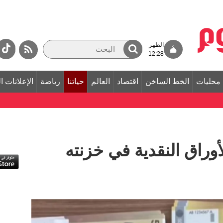
الظهر
12:28
محليات
الخط الساخن
اقتصاد
العالم
حياتنا
رياضة
الإعلانات ا
وراق النقدية في خزنته