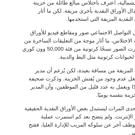
لشمالية، اعترف باختلاس مبالغ طائلة من خزينة
دال الأوراق النقدية بأخرى مزيفة. لكن ما أثار
لنقدية المزيفة التي استخدمها
.
لتواصل الاجتماعي صور ومقاطع فيديو للأوراق
 الاختلاس، ما أثار موجة من التعليقات الساخرة من
مستخدمي الإنترنت المذهولين. وأظهرت الصور نسخًا كرتونية من فئة 50,000 وون كوري
.
 المزيفة من مسافة بعيدة، لكن يُزعم أن مدير
تغل عدم وجود من يُفتش الخزينة. وذكرت صحيفة
ا ويعمل به عدد قليل من الموظفين، وأن المدير
نة بنفسه يوميًا
.
دى المرات ليستبدل بعض الأوراق النقدية الحقيقية
 الإنترنت. ولم يتضح بعد كم استمرت عملية
وظف آخر عن سلوكه المريب للإدارة العليا، ففتح
مر
.