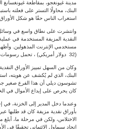
مدينة غيونغجو، بمقاطعة غيونغسانغ ا
البنك، محاولًا التستر على فعلته باستب
استغراب الناس حقًا هو شكل الأوراق ا
وانتشرت على نطاق واسع في وسائل ا
النقدية المزيفة المستخدمة في عملية
(32 دولار أمريكي) ، تحمل رسومات لحيوانات كرتونية مثل البط والدببة
وكان من السهل تمييز الأوراق النقدية
البنك، الذي لم يُكشف عن هويته، اس
تشوسون ديلي أن هذا الفرع صغير جدً
كان يحرص على إيداع الأموال في الخزي
وعندما دخل المدير إلى الخزنة، في إح
بأوراق نقدية مزيفة كان قد طلبها عبر
الاختلاس، ولكن في مرحلة ما، أبلغ م
اتحاد سيماول الائتماني تحقيقًا في الأ