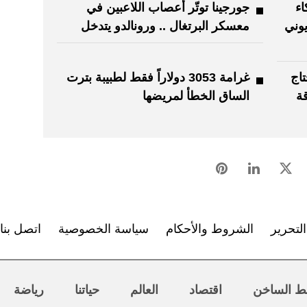
اء
جورجينا توتّر أعصاب اللاعبين في
وني
معسكر البرتغال .. ورونالدو يتدخل
اج
غرامة 3053 دولاراً فقط لطبيبة بترت
قة
الساق الخطأ لمريضها
لتحرير
الشروط والأحكام
سياسة الخصوصية
اتصل بنا
ط الساخن
اقتصاد
العالم
حياتنا
رياضة