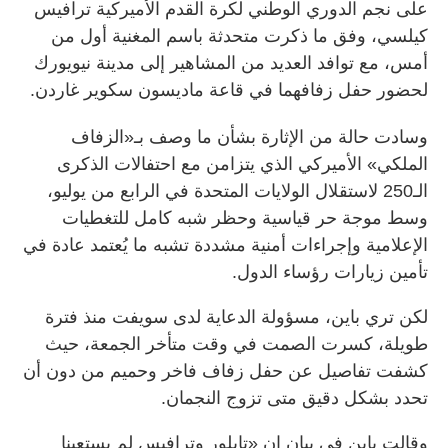
على نجم الدوري الوطني لكرة القدم الأميركية ترافيس
كيلسي، وفق ما ذكرت متحدثة باسم المغنية أول من
أمس، مع توافد العديد من المشاهير إلى مدينة نيويورك
لحضور حفل زفافهما في قاعة ماديسون سكوير غاردن.
وسادت حالة من الإثارة بشأن ما وصف بـ«الزفاف
الملكي» الأميركي الذي يتزامن مع احتفالات الذكرى
الـ250 لاستقلال الولايات المتحدة في الرابع من يوليو،
وسط موجة حر قياسية وحظر شبه كامل للتغطيات
الإعلامية وإجراءات أمنية مشددة تشبه ما يُعتمد عادة في
تأمين زيارات رؤساء الدول.
لكن تري باين، مسؤولة الدعاية لدى سويفت منذ فترة
طويلة، كسرت الصمت في وقت متأخر الجمعة، حيث
كشفت تفاصيل عن حفل زفاف فاخر وحميم من دون أن
تحدد بشكل دقيق متى تزوج النجمان.
وقالت باين في بيان إن «تايلور وترافيس لم يستعينا