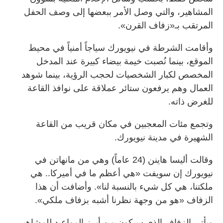
المشاهير، والتي وصل الأمر ببعضها إلى وصف الحفل
المرتقب بـ«زفاف القرن».
وأقامت الشرطة في نيويورك سياجاً أمنياً في محيط
الموقع، بينما نُصبت خيمة بيضاء كبيرة عند المدخل
المخصص لكبار الشخصيات لحجب الرؤية، بينما شوهد
العمال وهم يرفعون ستائر عملاقة على نوافذ القاعة
للغرض ذاته.
وتجمع مئات المعجبين في مكان قريب من القاعة
الشهيرة في مدينة نيويورك.
وقالت أليسا هاينن (24 عاماً) وهي من مانهاتن في
نيويورك إن سويفت «هي أعظم ما في أميركا.. هي
ملكتنا، هي كل شيء بالنسبة لنا». وأضافت أن هذا
الزفاف «هو من وجهة نظرنا أشبه بزفاف ملكي».
ويأتي الزفاف الذي سيكون من أبرز المواعيد للمشاهير