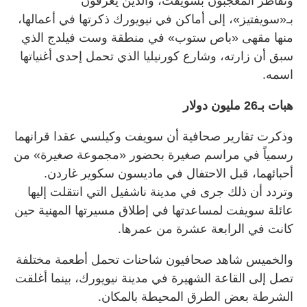
وتقاطر المعجبون بسويفت، والذين يُعرفون
بـ«سويفتيز»، إلى أماكن في نيويورك ذكرتها في أعمالها،
منها مقهى «باص ستوب» في منطقة وست فيلدج الذي
سبق أن زارته، وشارع كورنيليا الذي تحمل إحدى أغنياتها
اسمه.
هبات بـ26 مليون دولار
وذكرت تقارير صحافية أن سويفت وكيلسي عقدا قرانهما
رسمياً في مراسم صغيرة بحضور «مجموعة صغيرة» من
أحبائهما، قبل الاحتفال في ماديسون سكوير غاردن.
وتردد أن ذلك جرى في مدينة ناشفيل التي انتقلت إليها
عائلة سويفت لمساعدتها في إطلاق مسيرتها المهنية حين
كانت في الرابعة عشرة من عمرها.
والخميس شاهد صحافيون شاحنات تحمل أطعمة مختلفة
تصل إلى القاعة الشهيرة في مدينة نيويورك، بينما أغلقت
الشرطة بعض الطرق المحيطة بالمكان.