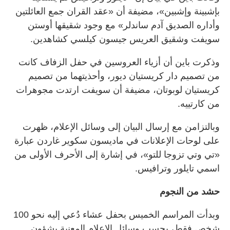
بإشبينة وإشبين»، مضيفة أن «عقد القران جمع العائلتين
وأداره الصديق آدم ساندلر» مع وجود شقيقها أوستن
سويفت وشقيق العريس جيسون كيلسي كشاهدين.
وذكرت باين أن أزياء العروسين في حفل الزفاف كانت
من تصميم دار كريستيان ديور، وأحذيتهما من تصميم
كريستيان لوبوتان، مضيفة أن سويفت ارتدت مجوهرات
من كارتييه.
وبالتزامن مع إرسال البيان إلى وسائل الإعلام، ظهرت
على لوحات الإعلانات في ماديسون سكوير غاردن عبارة
«تي وتي تزوجا للتو»، في إشارة إلى الأحرف الأولى من
اسمي تايلور وترافيس.
حشد من النجوم
وبدأت المراسم الخميس بحفل عشاء دُعي إليه نحو 100
شخص فقط، بحسب وسائل الإعلام المعنية بشؤون