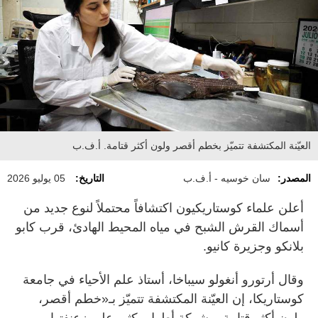
العيّنة المكتشفة تتميّز بخطم أقصر ولون أكثر قتامة. أ.ف.ب
المصدر:
سان خوسيه - أ.ف.ب
التاريخ:
05 يوليو 2026
أعلن علماء كوستاريكيون اكتشافاً محتملاً لنوع جديد من
أسماك القرش الشبح في مياه المحيط الهادئ، قرب كابو
بلانكو وجزيرة كانيو.
وقال أرتورو أنغولو سيباخا، أستاذ علم الأحياء في جامعة
كوستاريكا، إن العيّنة المكتشفة تتميّز بـ«خطم أقصر،
ولون أكثر قتامة، وشوكة أطول بكثير على زعنفتها