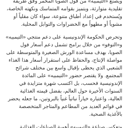
ويُصنع «التيمبيه» من فول الصويا المخمر وفق طريقة
تقليدية متوارثة، ويتميز بقوامه المتماسك ونكهته الخاصة،
ويُستخدم في إعداد أطباق متنوعة، سواء كان مقلياً أو
مشوياً أو مطهواً مع الخضراوات والتوابل المحلية.
وتحرص الحكومة الإندونيسية على دعم منتجي «التيمبيه»
و«التوفو» من خلال برامج تشمل دعم أسعار فول
الصويا، بهدف مساعدة الورش الصغيرة والمتوسطة على
مواصلة الإنتاج، والحفاظ على استقرار أسعار هذا الغذاء
الشعبي الذي يحظى بإقبال واسع بين مختلف شرائح
المجتمع. ولا يقتصر حضور «التيمبيه» على المائدة
الإندونيسية فحسب، بل اكتسب شهرة متزايدة في
السنوات الأخيرة حول العالم، بفضل قيمته الغذائية
العالية، واعتباره خياراً نباتياً غنياً بالبروتين، ما جعله يحضر
في قوائم العديد من المطاعم والمتاجر المتخصصة
بالأغذية الصحية.
وتعكس صناعة «التيمبيه» أهمية الصناعات الغذائية