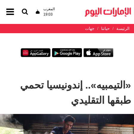
المغرب
19:03
الرئيسة
حياتنا
جهات
«التيمبيه».. إندونيسيا تحمي
طبقها التقليدي