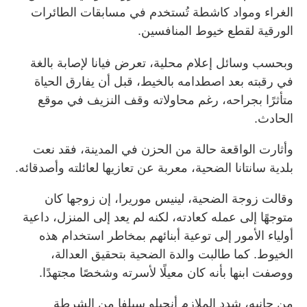
الغراء ومواد كاشطة تُستخدم في مسابقات الطائرات
الورقية لقطع خيوط المنافسين.
وبحسب وسائل إعلام محلية، تعرض فيانا لإصابة بالغة
في رقبته بعد اصطدامه بالخيط، قبل أن يفارق الحياة
متأثرًا بجراحه، رغم محاولاته وقف النزيف في موقع
الحادث.
وأثارت الواقعة حالة من الحزن في المدينة، فقد نعت
بلدية سانتانا الضحية، معربة عن تعازيها لعائلته وأصدقائه.
وقالت زوجة الضحية، لينيس موريرا، إن زوجها كان
متوجهًا إلى عمله كعادته، لكنه لم يعد إلى المنزل، داعية
أولياء الأمور إلى توعية أبنائهم بمخاطر استخدام هذه
الخيوط. كما طالبت والدة الضحية بتحقيق العدالة،
ووصفت ابنها بأنه كان معيلًا لأسرته وشخصًا مجتهدًا.
من جانبه، شدد الملازم أنجيلو سيلفا من الشرطة