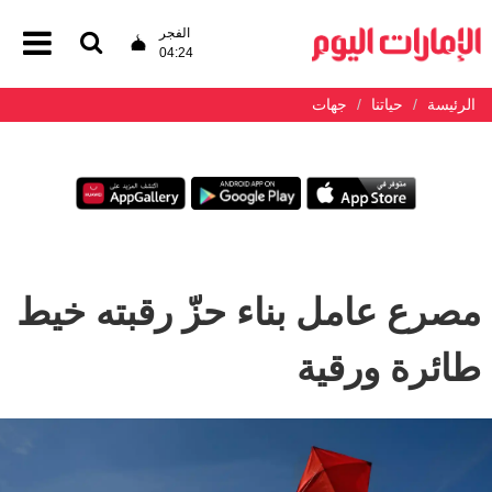
الفجر
04:24
الرئيسة
حياتنا
جهات
مصرع عامل بناء حزّ رقبته خيط
طائرة ورقية