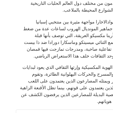
مون من مختلف دول العالم الحلبات التاريخية
والشوارع المحيطة بالملاعب.
الاخارا مواجهة مثيرة بين منتخبي إسبانيا
جماهير المونديال الهروب لساعات عدة من ضغط
رينا مكسيكو العريقة، التي توصف بأنها قبلة
مع الثنائي ميسيتكو وماسكارا دورادا ضد ذا بيست
فاعلية صاخبة، ومدرجات تمازجت فيها قمصان
 الثقافات خلف هذا الاستعراض الرياضي.
 الهوية المكسيكية وإرثها الثقافي الذي يعود لبدايات
رياضة والمسرح والحركات البهلوانية الطائرة، وتقوم
ر ويمثله المصارعون الذين يعتمدون على اللعب
ذين يعتمدون على قوتهم، بينما تظل الأقنعة الزاهية
خصية البديلة للمصارعين الذين يرفضون الكشف عن
وياتهم.