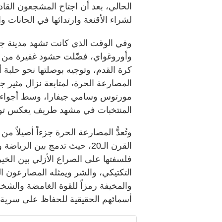
الحالي، بعد أن اجتاح المشجعون القاد
لشراء الأقنعة وارتدائها في الحانات 
وفي الوقت الذي كانت تشهد مدينة جواد
وأوروغواي، فضّلت حشود غفيرة من 
كرة القدم، وتوجيه بوصلتها نحو حلبة أ
المصارعة الحرة، لمتابعة نزال مثير ج
مورتوس وسامي جيفارا، وسط أجواء ت
المنتخبات في مشهد طريف يعكس توحد
وتُعدُّ المصارعة الحرة جزءاً أصيلاً من
القرن الـ20، حيث تدمج بين ال
فلسفتها على الصراع الأزلي بين الخي
التكتيكي، والشر ويمثله المصارعون ال
والمخيفة رمزاً للقوة الغامضة والش
أسمائهم الحقيقية للحفاظ على سرية ه