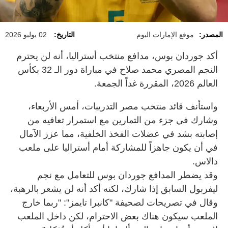
المصدر:
موقع الإمارات اليوم
التاريخ:
02 يوليو 2026
أكد جوردان بوس، مدافع منتخب أستراليا، أنه لن يحترم
النجم المصري محمد صلاح في مباراة دور الـ 32 بكأس
العالم 2026، المقررة غداً الجمعة.
واستأنف قائد منتخب مصر التدريبات، أمس الأربعاء،
وشارك في جزء من التمارين مع استمرار تعافيه من
إصابته بشد في عضلات الفخذ الخلفية، مما عزز الآمال
في أن يكون جاهزاً للمشاركة أمام أستراليا على ملعب
دالاس.
وقد يضطر المدافع جوردان بوس للتعامل مع نجم
ليفربول السابق إذا شارك، لكنه أكد أنه لن يشعر بالرهبة،
وقال في تصريحات لصحيفة "كانبرا تايمز": "ربما خارج
الملعب سيكون هناك بعض الاحترام، لكن داخل الملعب