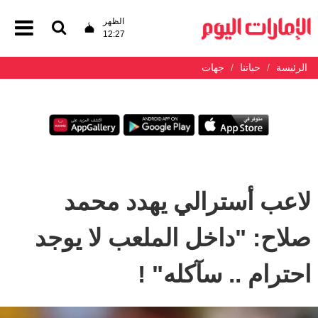
الظهر
12:27
الرئيسة
حياتنا
جهات
لاعب أسترالي يهدد محمد
صلاح: "داخل الملعب لا يوجد
احترام .. سآكله" !