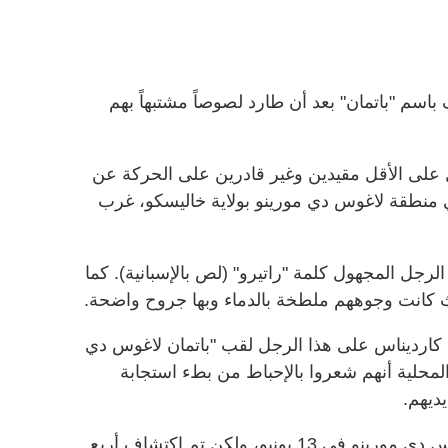
باسم "باتمان" بعد أن طارد لصوصاً مشتبهاً بهم
ل على الأقل مقيدين وغير قادرين على الحركة عن
ي منطقة لاغوس دي مورينو بولاية خاليسكو، غرب
رجل المجهول كلمة "راتيرو" (لص بالإسبانية). كما
 كانت وجوههم ملطخة بالدماء وبها جروح واضحة
.
ارديناس على هذا الرجل لقب "باتمان لاغوس دي
لمحلية أنهم شعروا بالإحباط من بطء استجابة
يديهم
.
وسُجلت الحالة الأولى في مدينة لاغوس دي مورينو في 13 يونيو، ولكن تم اكتشاف أربع