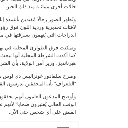
حالات أخرى مماثلة منذ ذلك الحين
.
وتُظهر الصور رجالًا مُقيدين بأعمد
لافتات تحذيرية وردية اللون فوق رؤوس
الدراجات التي يُتهمون بسرقتها في م
وتمكنت فرق الطوارئ المحلية في نه
كما أكدت الشرطة المحلية أنها تبحث ا
هيرنانديز، وزير أمن الولاية، بأن 
وصرح سلفادور غونزاليس دي لوس سا
"التلغراف" بأن المحققين يدرسون الق
وأوضح المدعون العامون أنهم يحققون
الوقت الحالي يُعتبرون ضحايا" لأنهم تع
القبض على أي شخص حتى الآن
.