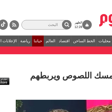
الظهر
12:28
محليات
الخط الساخن
اقتصاد
العالم
حياتنا
رياضة
الإعلانات ا
يُمسك اللصوص ويربطهم