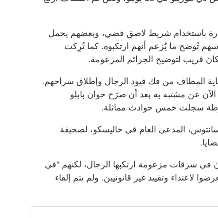
ة إنارة باستخدام شريط لاصق فضي، وبعضهم يحمل
هم تُوضح ما يُزعم أنهم ارتكبوه
.
كما تُرِكت
كان قريب لتوضيح الجرائم المزعومة
.
اية المطاف من فك قيود الرجال وإطلاق سراحهم
.
لآن عن مشتبه به بعد أن صرّح خوان بابلو
الشرطة سجلت خمس حوادث مماثلة
.
نتوس، المدعي العام في خاليسكو، لصحيفة
ضايا
.
 في سرقات مزعومة ارتكبها الرجال، لكنهم "في
رضوا لاعتداء وتقييد غير قانونيين
.
ولم يتم إلقاء