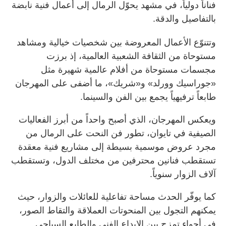
فناناً دولياً، في مشهد يحوّل الرمال إلى أعمال فنية نابضة
بالتفاصيل والدقة.
وتتنوّع الأعمال المعروضة بين شخصيات خيالية ومشاهد
مستوحاة من الثقافة الشعبية العالمية، إذ برزت
مجسمات مستوحاة من أفلام عالمية شهيرة مثل
«جوراسيك وورلد» و«شريك»، ما أضفى على المهرجان
طابعاً ترفيهياً يجمع بين الفن والسينما.
ويعكس المهرجان، الذي أصبح واحداً من أبرز الفعاليات
الصيفية في تايوان، تطور فن النحت على الرمال من
مجرد عروض موسمية بسيطة إلى مشاريع فنية معقدة
تستقطب فنانين محترفين من مختلف الدول، وتستقطب
آلاف الزوار سنوياً.
كما يوفّر الحدث مساحة تفاعلية للعائلات والزوار، حيث
يمكنهم التجول بين المنحوتات العملاقة والتقاط الصور،
في أجواء تمزج بين الإبداع الفني والطابع السياحي