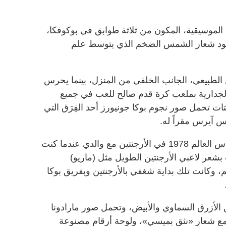
 الموسيقية، المكون من ثلاثة طوابق في بوكوفكا،
راج، بوجود شعار الشمس الضخم الذي يتوسط علم
الطبيعي، الجانب الخلفي من المنزل، بينما يحرس
 الجدارية بملعب كرة قدم صالح للعب ‌في جميع
تات تحمل صور نجوم بوكا جونيورز أحد الفِرَق التي
نس آيرس مقراً له.
وقال أوربانيك (51 عاماً): «شاهدت كأس العالم 1978 في ​الأرجنتين مع والدي عندما ‌كنت
⁠بشعر لاعبي الأرجنتين الطويل مثل (ماريو)
 وكانت تلك بداية شغفي بالأرجنتين وبفريق بوكا
ين الأزرق السماوي والأبيض، وتحمل صور مارادونا
ع شعار «نثق بميسي»، ولوحة ⁠أرقام مصنوعة