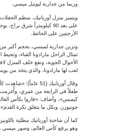
وربما من جدارية ليونيل ميسي.
ويتميز منزل أوربانيك، منظم ⁠الحفلات
على بعد 90 كيلومتراً شرق ب
الأرجنتين على الحائط.
وتزين جدارية لميسي، بحجم أكبر من 
تمثال الراحل مارادونا الفناء، وتحيط
الأحوال الجوية، وتقع خلف المنزل ‌لاف
‌لعب لها مارادونا، والذي ‌يتخذ من بوي
طفلاً في ​الرابعة من عمري، وأُغرمت 
كيمبس»، وأضاف: «فازوا بكأس العالم،
جونيورز، وبكل ما يتعلق بكرة ​القدم».
كما ⁠أن شاحنة ⁠أوربانيك مطلية باللون
وهو يرفع كأس العالم، وصور ميسي م