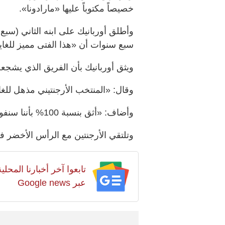
خصيصاً مكتوباً عليها «مارادونا».
وأطلق أوربانيك على ابنه الثاني (سبع 
سبع سنوات أن «هذا الفتى مميز للغاي
ويثق أوربانيك بأن الفريق الذي يشجع
وقال: «المنتخب الأرجنتيني مذهل للغا
وأضاف: «أثق بنسبة 100% ​بأننا سنفوز مجدداً، وستكون احتفالية رائعة».
وتلتقي الأرجنتين مع الرأس الأخضر في دور الـ32، ​في الثالث من 
تابعوا آخر أخبارنا المح
عبر Google news