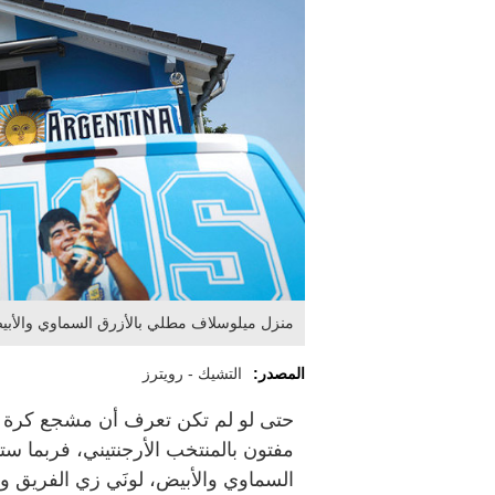
منزل ميلوسلاف مطلي بالأزرق السماوي والأبي
المصدر:
التشيك - رويترز
حتى لو لم تكن تعرف أن مشجع ‌كرة ​ا
مفتون بالمنتخب الأرجنتيني، فربما س
السماوي والأبيض، لونَي زي الفريق وع