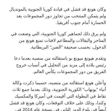
وكان هونغ قد فشل في قيادة كوريا الجنوبية بالمونديال
ولم يتمكن المنتخب من تجاوز دور المجموعات بعد
الخسارة أمام جنوب أفريقيا.
ولم يرق ذلك لجماهير كوريا الجنوبية، التي وضعت في
المتاجر والبقالات والمطاعم لافتات تمنع هونغ من
الدخول، بحسب صحيفة "الصن" البريطانية.
وتقدم هيونغ ميونغ بو باستقالته من منصبه بعدما دعا
رئيس بلاده إلى مزيد من التحليل في أسباب خروج
الفريق من دور المجموعات بكأس العالم.
وأعلن هونغ استقالته من منصبه، حسبما ذكرت وكالة
أنباء "يونهاب" الكورية الجنوبية، وذلك بعدما جمع ثلاث
نقاط في البطولة التي أقيمت في أميركا والمكسيك
وكندا، وذلك على خلاف التوقعات، وكان هونغ قد فشل
أيضاً في بلوغ الدور الثاني في نسخة عام 2014 في