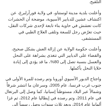
التلقيح.
وأعلنت بلدية مدينة لوستناو، في ولاية فورآرلبرغ، عن
اكتشاف عشين للدبابير الآسيوية، موضحة أن الحشرات
كانت تعشش في حاوية بناء تابعة لإحدى شركات النقل،
حيث تعرّض رجل للسعة وتلقى العلاج الطبي في
المستشفى.
وأعلنت حكومة الولاية عن إزالة العش بشكل صحيح،
والقضاء على الدبابير التي تتغذى بشراهة على النحل
والعسل بنسبة تصل إلى 80%، ما قد يؤدي إلى إبادة
خلايا النحل بأكملها.
واجتاح الدبور الآسيوي أوروبا وتم رصده للمرة الأولى في
جنوب غرب فرنسا، عام 2005، وسرعان ما انتشر شرقاً
وشمالاً عبر البلاد مستوطناً إسبانيا، كما وصل إلى البرتغال
في عام 2011، وتم رصده في إيطاليا عام 2012، ثم غزا
ألمانيا عام 2014، وبعد ثلاث سنوات وصل رسمياً إلى