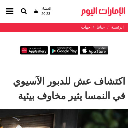
العشاء
20:23
الرئيسة
حياتنا
جهات
اكتشاف عش للدبور الآسيوي
في النمسا يثير مخاوف بيئية