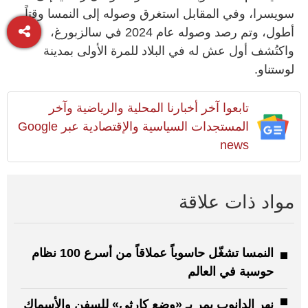
سويسرا، وفي المقابل استغرق وصوله إلى النمسا وقتاً
أطول، وتم رصد وصوله عام 2024 في سالزبورغ،
واكتُشف أول عش له في البلاد للمرة الأولى بمدينة
لوستناو.
تابعوا آخر أخبارنا المحلية والرياضية وآخر
المستجدات السياسية والإقتصادية عبر Google
news
مواد ذات علاقة
النمسا تشغّل حاسوباً عملاقاً من أسرع 100 نظام
حوسبة في العالم
نهر الدانوب يمر بـ «وضع كارثي» للسفن والأسماك