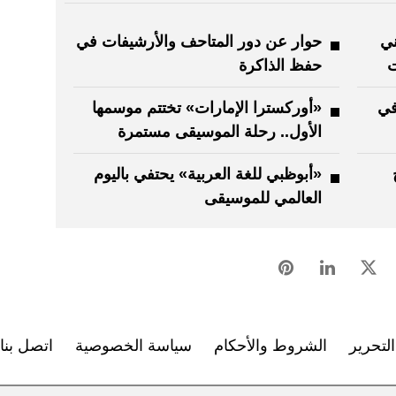
ني
حوار عن دور المتاحف والأرشيفات في
ت
حفظ الذاكرة
في
«أوركسترا الإمارات» تختتم موسمها
الأول.. رحلة الموسيقى مستمرة
«أبوظبي للغة العربية» يحتفي باليوم
العالمي للموسيقى
لتحرير
الشروط والأحكام
سياسة الخصوصية
اتصل بنا