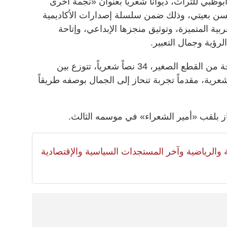
أبوظبي للتراث، ديواناً شعرياً بعنوان «نجمة أخرى
ن بعيتي، وذلك ضمن سلسلة إصدارات الأكاديمية
بية المتميزة، وتوثيق منجزها الإبداعي، وإتاحة
رؤية وجمال التعبير.
ويضم الديوان الذي صدر في 91 صفحة من القطع الصغير، 34 نصاً شعرياً، تتوزع بين
لشعرية، مقدماً تجربة تنحاز إلى الجمال بوصفه طريقاً
 بلقب «أمير الشعراء» في موسمه الثالث.
لية والرياضية وآخر المستجدات السياسية والإقتصادية