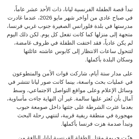
تبدأ قصة الطفلة الفرنسية ليانا، ذات الأحد عشر عاماً،
في صباح عادي من أواخر شهر مايو 2026، عندما غادرت
مدرستها في بلدة فلورانس الصغيرة جنوب غربي فرنسا،
متجهة إلى منزلها كما كانت تفعل كل يوم. لكن ذلك اليوم
لم يكن عادياً، فقد اختفت الطفلة في ظروف غامضة،
لتتحول ساعات الانتظار إلى كابوس عاشته عائلتها
وسكان البلدة بأكملها.
على مدار ستة أيام، شاركت قوات الأمن والمتطوعون
في عمليات بحث واسعة، بينما كانت صور ليانا تنتشر في
وسائل الإعلام وعلى مواقع التواصل الاجتماعي، وسط
آمال بأن تُعثر عليها سالمة. غير أن النهاية جاءت مأساوية،
بعدما عثرت الشرطة على جثتها داخل صومعة حبوب
مهجورة في منطقة ريفية قريبة، لتنتهي رحلة البحث
وتبدأ صدمة هزت فرنسا بأكملها.
هزّت جريمة مقتل الطفلة الفرنسية ليانا، البالغة من