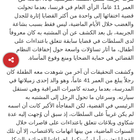
العمر 11 عاماً، الرأي العام في فرنسا، بعدما تحولت
قضية اختفائها إلى واحدة من أكثر القضايا إثارة للجدل
والغضب خلال الأيام الماضية، ليس فقط بسبب بشاعة
الجريمة، بل بعد الكشف عن أن المشتبه به كان معروفاً
لدى السلطات في قضايا سابقة تتعلق باعتداءات على
أطفال، ما أثار تساؤلات واسعة حول إخفاقات النظام
القضائي في حماية الضحايا ومنع وقوع المأساة.
وكشفت التحقيقات أن آخر من شوهدت معه الطفلة كان
رجلاً يبلغ من العمر 41 عاماً، وهو والد إحدى زميلاتها في
المدرسة، بعدما رصدته كاميرات المراقبة وهي تستقل
سيارته. وسرعان ما تحول الرجل إلى المشتبه به
الرئيسي في القضية، لكن المفاجأة الأكبر كانت أن اسمه
لم يكن غريباً على السلطات، إذ سبق أن وُجهت إليه عدة
شكاوى وبلاغات تتعلق باعتداءات على قاصرات خلال
السنوات الماضية، من بينها اتهامات بالاغتصاب، إلا أن تلك
القضايا تعثرت أو لم تُستكمل إجراءاتها القضائية بالشكل