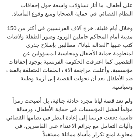
على أطفال، ما أثار تساؤلات واسعة حول إخفاقات
النظام القضائي في حماية الضحايا ومنع وقوع المأساة.
وخلال أيام قليلة، خرج آلاف الفرنسيين في أكثر من 150
مدينة أمام المحاكم حاملين الورود وصور الطفلة ولافتات
كتب عليها "العدالة لليانا"، مطالبين بإصلاح جذري
لمنظومة حماية الأطفال ومحاسبة المسؤولين عن
التقصير. كما اعترفت الحكومة الفرنسية بوجود إخفاقات
مؤسسية، وأعلنت مراجعة آلاف الملفات المتعلقة بالعنف
ضد الأطفال بعد أن تحولت القضية إلى أزمة وطنية
وسياسية.
ولم تعد قصة ليانا مجرد حادثة جنائية، بل أصبحت رمزاً
مؤلماً لفشل المؤسسات في حماية الأطفال، ورسالة
قاسية دفعت فرنسا إلى إعادة النظر في نظامها القضائي
وآليات التعامل مع جرائم الاعتداء على القاصرين، في
محاولة لمنع تكرار مأساة مماثلة مستقبلاً