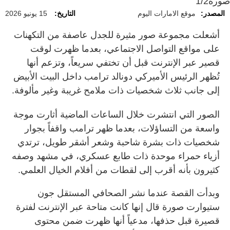
صورة
1/2
المصدر:
موقع الامارات اليوم
التاريخ:
15 يونيو 2026
أشعلت مجموعة صور مثيرة للجدل عاصفة من التكهنات
على مواقع التواصل الاجتماعي، بعدما ظهرت لوقت
قصير عبر الإنترنت قبل أن تختفي سريعاً، وتزعم أنها
تُظهر الرئيس الأميركي دونالد ترامب داخل البيت الأبيض
إلى جانب ثلاث شخصيات ذات ملامح غريبة وغير مألوفة.
الصور التي انتشرت خلال الساعات الماضية أثارت موجة
واسعة من التساؤلات، بعدما ظهر ترامب واقفاً بجوار
شخصيات ذات بشرة شاحبة وشعر أشقر طويل، ترتدي
أزياء حمراء موحدة ذات طابع عسكري، في مشهد وصفه
كثيرون بأنه أقرب إلى لقطات من أفلام الخيال العلمي.
وبدأت القصة عندما نشر الصحافي المستقل جون
ستيوارت صورة قال إنها كانت متاحة عبر الإنترنت لفترة
قصيرة قبل حذفها، مدعياً أنها ظهرت ضمن محتوى