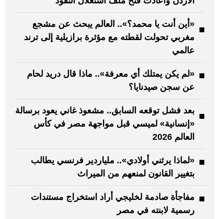
الأردن وأعادت فتح ملف استغلال النفوذ
«أين أنت يا محمد؟».. العالم يبحث عن مشجع
مغربي تحولت لقطته مع مؤثرة برازيلية إلى ترند
عالمي
«لم يكن يمتلك أي معرفة».. ماذا قال دريد لحام
عن سجن صيدنايا؟
بعد فشل توقعه السابق.. مشعوذ غاني يعود برسالة
«إنسانية» لميسي قبل مواجهة مصر في كأس
العالم 2026
«لماذا يرثني أولادي».. ملياردير فرنسي يطالب
بتغيير القانون لمنعهم من الميراث
مفاجأة صادمة لخليجي أراد استخراج مستندات
رسمية لابنته في مصر