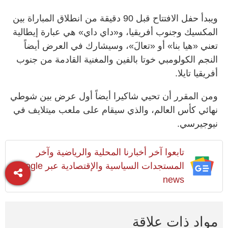
ويبدأ حفل الافتتاح قبل ​90 دقيقة من انطلاق المباراة بين
المكسيك وجنوب أفريقيا، و«داي داي» هي عبارة إيطالية
‌تعني «هيا بنا» أو «تعالَ»، و​سيشارك في العرض أيضاً
النجم الكولومبي خوتا بالفين والمغنية القادمة ​من ‌جنوب
⁠أفريقيا ‌تايلا.
ومن المقرر أن تحيي شاكيرا أيضاً ⁠أول عرض بين ​شوطي
نهائي كأس العالم، والذي سيقام على ملعب ميتلايف في
نيوجيرسي.
تابعوا آخر أخبارنا المحلية والرياضية وآخر
المستجدات السياسية والإقتصادية عبر Google
news
مواد ذات علاقة