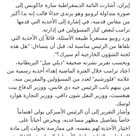
إيران، أشارت النائبة الديمقراطية سارة جاكوبس إلى
صورة متداولة لروبيو وهو يرتدي حذاءً قالت إنه بدا أكبر
من مقاس قدميه، في إشارة إلى الأحذية التي قدمها
ترامب لبعض كبار المسؤولين في إدارته.
ورد روبيو مستغرباً طبيعة الأسئلة، قائلاً إن الأحذية التي
تلقاها من الرئيس مناسبة له، قبل أن يتساءل: "هل هذه
لجنة الشؤون الخارجية أم سيرك؟".
وبحسب تقرير نشرته صحيفة "ديلي ميل" البريطانية،
اعتاد ترامب خلال الفترة الماضية إهداء أحذية رسمية من
علامة "فلورشيم" لعدد من المسؤولين والمقربين منه،
من بينهم نائب الرئيس جيه دي فانس، ووزير الدفاع بيت
هيغسيث، ووزير النقل شون دافي، ووزير التجارة هوارد
لوتنيك.
وأشار التقرير إلى أن الرئيس الأميركي يولي اهتماماً
خاصاً بتفاصيل مظهر مساعديه، ويحرص أحياناً على
اختيار الأحذية لهم بنفسه، في ممارسة تحولت إلى مادة