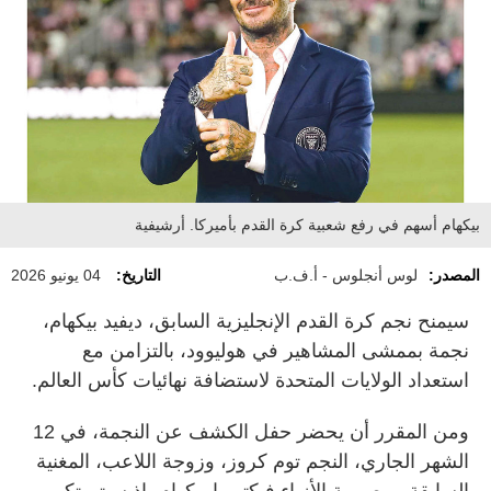
بيكهام أسهم في رفع شعبية كرة القدم بأميركا. أرشيفية
المصدر:
لوس أنجلوس - أ.ف.ب
التاريخ:
04 يونيو 2026
سيمنح نجم كرة القدم الإنجليزية السابق، ديفيد بيكهام،
نجمة بممشى المشاهير في هوليوود، بالتزامن مع
استعداد الولايات المتحدة لاستضافة نهائيات كأس العالم.
ومن المقرر أن يحضر حفل الكشف عن النجمة، في 12
الشهر الجاري، النجم توم كروز، وزوجة اللاعب، المغنية
السابقة ومصممة الأزياء فيكتوريا بيكهام، إذ سيتم تكريم