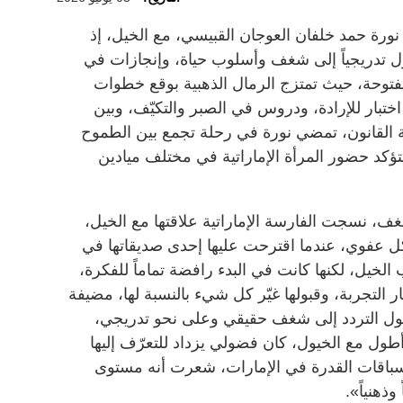
ورة حمد خلفان العوجان القبيسي، مع الخيل، إذ
ول تدريجياً إلى شغف وأسلوب حياة، وإنجازات في
توحة، حيث تمتزج الرمال الذهبية بوقع خطوات
ختبار للإرادة، ودروس في الصبر والتكيّف، وبين
 القانون، تمضي نورة في رحلة تجمع بين الطموح
لتؤكد حضور المرأة الإماراتية في مختلف ميادين
، نسجت الفارسة الإماراتية علاقتها مع الخيل،
كل عفوي، عندما اقترحت عليها إحدى صديقاتها في
خيل، لكنها كانت في البدء رافضة تماماً للفكرة،
التجربة، وقبولها غيّر كل شيء بالنسبة لها، مضيفة
حول التردد إلى شغف حقيقي وعلى نحو تدريجي،
طول مع الخيول، كان فضولي يزداد للتعرّف إليها
اقات القدرة في الإمارات، شعرت أنه مستوى
وذهنياً».