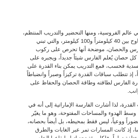
عالم الفروسية، ومنها التحضير والتدريب المنتظم،
خصوصاً في الرحلات الطويلة التي تراوح بين 40 كيلومتراً و100 كيلومتر، والتي تبني
ن الفارس والحصان، موضحة أنها تحرص على ركوب
 حصان يُعلم الفارس شيئاً جديداً، ويجبره على
جسدية فحسب، فمع التدريب يمكن بناء القدرة على
، إذ تتطلب سباقات القدرة تركيزاً وصبراً وانضباطاً
رة الفارس لطاقته وطاقة الحصان والحفاظ على
انب.
 القدرة، لذا أشارت الفارسة الإماراتية إلى أنه في
 وسط الهدوء والمساحات المفتوحة، وهو ما يغيّر
ضوراً ووعياً، ليس فقط بمحيطه، بل أيضاً بحصانه،
، إذ كانت المسارات تمر عبر الغابات والطرق
لفة تماماً، فلكل بيئة تحدياتها وإيقاعها الخاص،