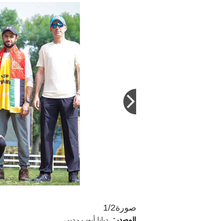
«نورة » أكدت أن الفروسية جزء 
صورة
1/2
المصدر:
ديانا أيوب - دبي