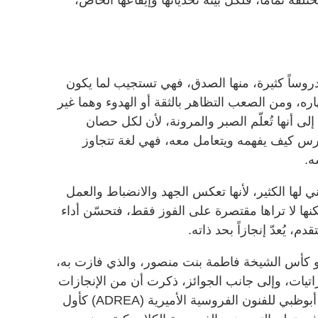
دروساً كثيرة، منها الصدق، فهي تستجيب لما يكون
اره، ومن الصعب التظاهر بالثقة أو الهدوء وهما غير
ى أنها تُعلّم الصبر والمرونة، لأن لكل حصان
س كيف يفهمه ويتعامل معه، فهي لغة تتجاوز
ه.
ي لها الكثير، لأنها تعكس الجهد والانضباط والعمل
ها لا تراها مقتصرة على الفوز فقط، فتحسّن أداء
 يُعدّ إنجازاً بحد ذاته.
هو كأس الشيخة فاطمة بنت منصور، والذي فازت به،
اتيات، وإلى جانب الجوائز، ذكرت أن من الإنجازات
الأخيرة التي تحسب لها انضمامها إلى أبوظبي للفنون الفروسية الأميرية (ADREA) كأول