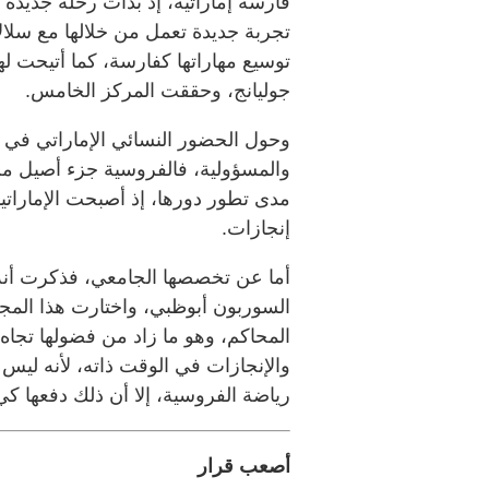
فارسة إماراتية، إذ بدأت رحلة جديدة
تجربة جديدة تعمل من خلالها مع سلا
توسيع مهاراتها كفارسة، كما أتيحت ل
جوليانج، وحققت المركز الخامس.
وحول الحضور النسائي الإماراتي في ا
والمسؤولية، فالفروسية جزء أصيل من
مدى تطور دورها، إذ أصبحت الإماراتي
إنجازات.
أما عن تخصصها الجامعي، فذكرت أنه 
السوربون أبوظبي، واختارت هذا المجال
المحاكم، وهو ما زاد من فضولها تجاه ه
والإنجازات في الوقت ذاته، لأنه ليس
رياضة الفروسية، إلا أن ذلك دفعها كي ت
أصعب قرار