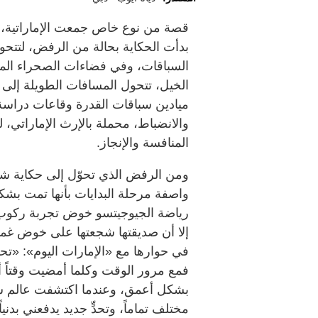
قصة من نوع خاص جمعت الإماراتية، ن
بدأت الحكاية بحالة من الرفض، لتتح
السباقات، وفي فضاءات الصحراء المف
الخيل، تتحول المسافات الطويلة إلى ا
ميادين سباقات القدرة وقاعات دراسة
والانضباط، محملة بالإرث الإماراتي، 
المنافسة والإنجاز.
ومن الرفض الذي تحوّل إلى حكاية شغف
واصفة مرحلة البدايات بأنها تمت بش
رياضة الجيوجيتسو خوض تجربة ركوب ال
إلا أن صديقتها شجعتها على خوض غمار 
في حوارها مع «الإمارات اليوم»: «ت
فمع مرور الوقت وكلما أمضيت وقتاً أ
بشكل أعمق، وعندما اكتشفت عالم سب
مختلف تماماً، وتحدٍّ جديد يدفعني بدنياً 