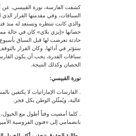
كشفت الفارسة، نورة القبيسي، عن أن
والذي كانت تنتظره وتستعد له منذ ف
حصانها «إيزي بلاي» كان في حالة ممتاز
حادثة تعرضت لها قبل السباق بأسبوع، 
ستؤثر في أدائها، وكان القرار بالتوق
سباقات القدرة، يجب أن يكون الفارس 
الحصان وكذلك النتيجة.
نورة القبيسي:
. الفارسات الإماراتيات لا يكتفين ب
عالية، ويُمثّلن الوطن بكل فخر.
. كلما أمضيت وقتاً أطول مع الخيول، 
بانضمامي إلى «فنون الفروسية الأمير
. طالبة الحقوق تنجذب أكثر للخيول الع