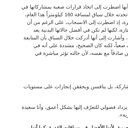
ها اضطرت إلى اتخاذ قرارات صعبة بمشاركاتها في
السباقات، وفي مقدمتها القرار الذي اتخذته خلال سباق لمسافة 160 كيلومتراً هذا العام،
ترة، إذ اضطرت إلى الانسحاب، على الرغم من أن
ة، لكنها لم تكن في أفضل حالاتها البدنية بعد
وأشارت إلى أنها أدركت خلال السباق بأن المتابعة
ف صعباً، لكنه كان الصحيح، مشددة على أنه في
صادقاً مع نفسه، لأن حالته تؤثر مباشرة في
المشاركة، بل ينافسن ويحققن إنجازات على مستويات
يزداد فضولي للتعرّف إليها بشكل أعمق، وأنا سعيدة
ية».
ربية، لأنها الأفضل في سباقات القدرة، كما أنها