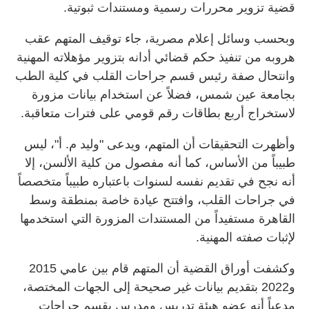
قضية تزوير محررات رسمية ومستندات ثبوتية.
وبحسب وسائل إعلام مصرية، جاء توقيف المتهم عقب
هروبه من تنفيذ حكم قضائي أدانه بتزوير مؤهلاته المهنية
وانتحال صفة رئيس قسم جراحات القلب في كلية الطب
بجامعة عين شمس، فضلاً عن استخدام بيانات مزورة
لاستخراج أربع بطاقات رقم قومي على فترات متعاقبة.
وأظهرت التحقيقات أن المتهم، ويدعى "وليد م. أ"، ليس
طبيباً من الأساس، كما أنه مفصول من كلية الألسن، إلا
أنه نجح في تقديم نفسه لسنوات باعتباره طبيباً متخصصاً
في جراحات القلب، وافتتح عيادة خاصة بمنطقة وسط
القاهرة مستفيداً من المستندات المزورة التي استخدمها
لإثبات صفته المهنية.
وكشفت أوراق القضية أن المتهم قام بين عامي 2015
و2022 بتقديم بيانات غير صحيحة إلى الجهات المختصة،
مدعياً أنه عضو هيئة تدريس ومدرس بقسم جراحات