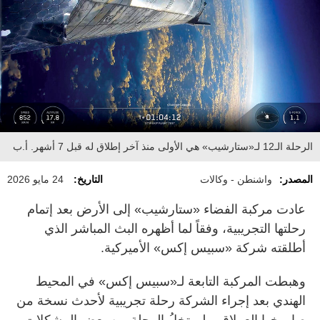
الرحلة الـ12 لـ«ستارشيب» هي الأولى منذ آخر إطلاق له قبل 7 أشهر. أ.ب
المصدر:
واشنطن - وكالات
التاريخ:
24 مايو 2026
عادت مركبة الفضاء «ستارشيب» إلى الأرض بعد إتمام
رحلتها التجريبية، وفقاً لما أظهره البث المباشر الذي
أطلقته شركة «سبيس إكس» الأميركية.
وهبطت المركبة التابعة لـ«سبيس إكس» في المحيط
الهندي بعد إجراء الشركة رحلة تجريبية لأحدث نسخة من
صاروخها العملاق. ولم تخلُ الرحلة من بعض المشكلات،