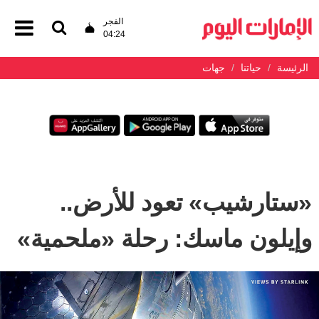
الفجر
04:24
الرئيسة
حياتنا
جهات
«ستارشيب» تعود للأرض..
وإيلون ماسك: رحلة «ملحمية»