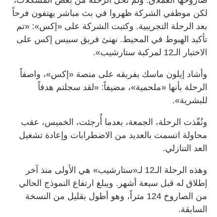
لكن موظفي الشركة ظهروا في بث مباشر يهتفون فرحاً
بعد الرحلة التجريبية. وكتبت الشركة على «إكس»: «تم
تأكيد الهبوط في المحيط. نهنئ فريق سبيس إكس على
الاختبار الـ12 لمركبة ستارشيب».
وأشاد إيلون ماسك بفريقه على منصة «إكس»، واصفاً
الرحلة بأنها «ملحمية»، مضيفاً: «لقد سجلتم هدفاً
للبشرية».
ونُفّذت الرحلة، الجمعة، بعدما أُرجئت، الخميس، عقب
محاولة اتسمت بالعديد من الاضطرابات وإعادة تشغيل
العد التنازلي.
وهذه الرحلة الـ12 لـ«ستارشيب» هي الأولى منذ آخر
إطلاق له قبل سبعة أشهر. ويبلغ ارتفاع النموذج الحالي
من الصاروخ 124 متراً، وهو أطول بقليل من النسخة
السابقة.