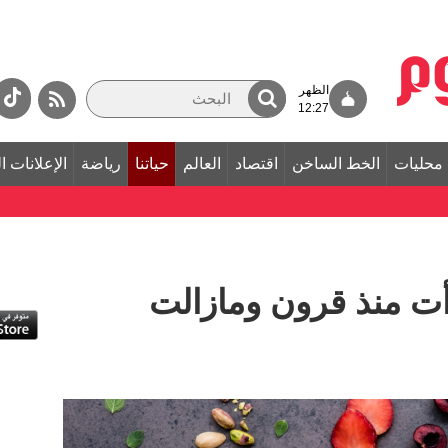
الظهر
12:27
محليات
الخط الساخن
اقتصاد
العالم
حياتنا
رياضة
الإعلانات ا
أت منذ قرون ومازالت