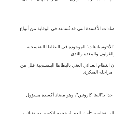
دات الأكسدة التي قد تُساعد في الوقاية من أنواع
لأنثوسيانينات" الموجودة في البطاطا البنفسجية
القولون والمعدة والثدي.
لنظام الغذائي الغني بالبطاطا البنفسجية قلل من
مراحله المبكرة.
ة جدا بـ"البيتا كاروتين"، وهو مضاد أكسدة مسؤول
إلى فيتامين "أي"، الذي يُستخدم لتكوين مستقبلات