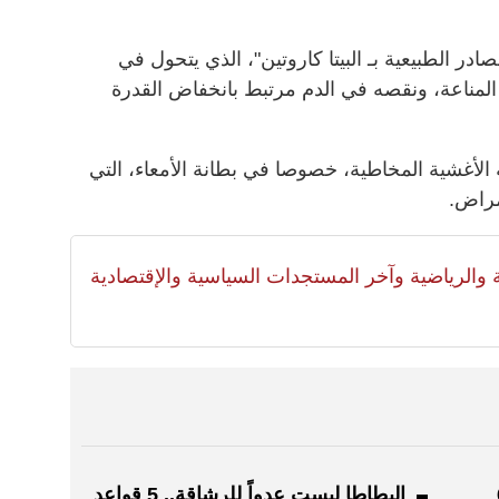
صادر الطبيعية بـ البيتا كاروتين"، الذي يتحول في
 المناعة، ونقصه في الدم مرتبط بانخفاض القدرة
لأغشية المخاطية، خصوصا في بطانة الأمعاء، التي
مراض.
لية والرياضية وآخر المستجدات السياسية والإقتصادية
هناك 6
البطاطا ليست عدواً للرشاقة.. 5 قواعد