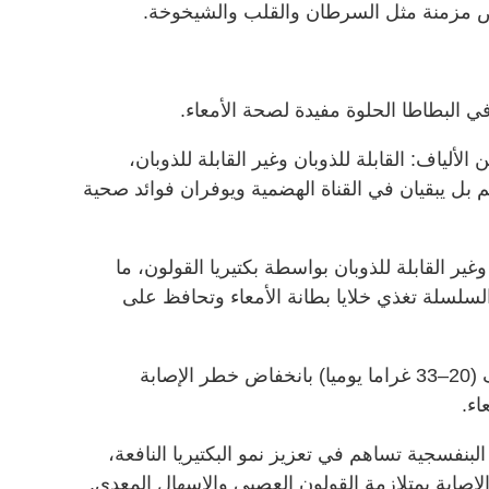
راض مزمنة مثل السرطان والقلب والشيخوخة.
ي البطاطا الحلوة مفيدة لصحة الأمعاء.
ألياف: القابلة للذوبان وغير القابلة للذوبان،
 بل يبقيان في القناة الهضمية ويوفران فوائد صحية
وغير القابلة للذوبان بواسطة بكتيريا القولون، ما
لسلسلة تغذي خلايا بطانة الأمعاء وتحافظ على
وترتبط الأنظمة الغذائية الغنية بالألياف (20–33 غراما يوميا) بانخفاض خطر الإصابة
اء.
بنفسجية تساهم في تعزيز نمو البكتيريا النافعة،
إصابة بمتلازمة القولون العصبي والإسهال المعدي.