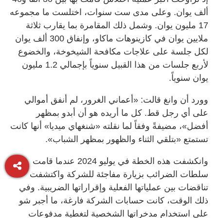
ألف يوان. وعلى مدى ست سنوات، اختلست ما مجموعه
17 مليون يوان. وشمل ذلك المقامرة بما يقارب ثلاثة
ملايين يوان في كازينوهات ماكاو، وإنفاق 300 ألف يوان
لكل جلسة على علاجات مكافحة الشيخوخة، والخضوع
لأربع جلسات من هذا القبيل سنوياً بإجمالي 1.2 مليون
يوان سنوياً.
وورد أن وانغ قالت: «أعماني الغرور، لم أنفق أموالي
على أي رجل قط. كل ما أريده هو أن أبدو بمظهر
أفضل»، مضيفةً وفقاً لما نقلته «شنغهاي ميديا» أنها كانت
تستمتع «بتلقي الثناء والظهور بمظهر الشباب».
وانكشفت هذه الخطة في يوليو 2024 عندما قامت
سلطات الضرائب بزيارة مفاجئة للشركة واكتشفت
تناقضات بين عملياتها الفعلية وإقراراتها الضريبية. وفي
ذلك الوقت، كانت حسابات الشركة فارغة، ما أجبر شو
على استخدام مدخراتها الشخصية لتغطية مدفوعات