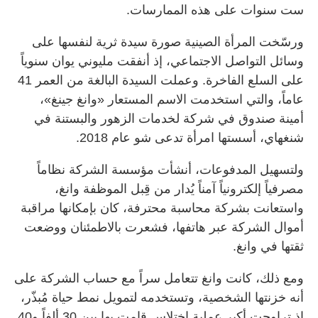
ست سنوات على هذه الممارسات.
ورسّخت المرأة الصينية صورة سيدة ثرية لنفسها على
وسائل التواصل الاجتماعي، إذ أنفقت مليوني يوان سنوياً
على السلع الفاخرة. وعملت السيدة البالغة من العمر 41
عاماً، والتي استخدمت الاسم المستعار «وانغ جينغ»،
أمينة صندوق في شركة لخدمات الزهور والبستنة في
شنغهاي، أسستها امرأة تدعى شو عام 2018.
ولتسهيل المدفوعات، أنشأت مؤسسة الشركة نظاماً
مصرفياً إلكترونياً آمناً يُدار من قِبل الموظفة وانغ،
واستعانت بشركة محاسبة محترفة، كان بإمكانها مراقبة
أموال الشركة عبر هاتفها، فشعرت بالاطمئنان ووضعت
ثقتها في وانغ.
ومع ذلك، كانت وانغ تتعامل سراً مع حساب الشركة على
أنه خزنتها الشخصية، وتستخدمه لتمويل نمط حياة مُبذّر،
إذ تراوحت أكبر عملية اختلاس قامت بها بين 30 ألفاً و40