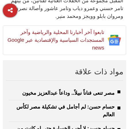
المقبل مجموعة من الحفلات الغنائية لفنانين، من بينهم
تامر حسني وعمرو دياب وتامر عاشور وأصالة نصري
ومروان بابلو وويجز ومحمد منير.
تابعوا آخر أخبارنا المحلية والرياضية وآخر
المستجدات السياسية والإقتصادية عبر Google
news
مواد ذات علاقة
مصر تنعى فناناً نبيلاً.. وداعاً عبدالعزيز مخيون
حسام حسن: لم أجامل في تشكيلة مصر لكأس
العالم
حسام حسن: لا أحب الخسارة حتى لو كانت من