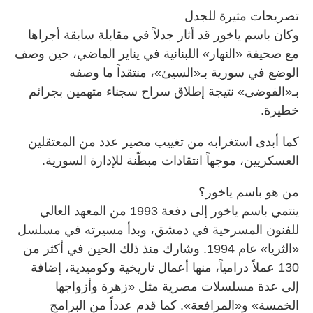
تصريحات مثيرة للجدل
وكان باسم ياخور قد أثار جدلاً في مقابلة سابقة أجراها
مع صحيفة «النهار» اللبنانية في يناير الماضي، حين وصف
الوضع في سورية بـ«السيئ»، منتقداً ما وصفه
بـ«الفوضى» نتيجة إطلاق سراح سجناء متهمين بجرائم
خطيرة.
كما أبدى استغرابه من تغييب مصير عدد من المعتقلين
العسكريين، موجهاً انتقادات مبطّنة للإدارة السورية.
من هو باسم ياخور؟
ينتمي باسم ياخور إلى دفعة 1993 من المعهد العالي
للفنون المسرحية في دمشق، وبدأ مسيرته في مسلسل
«الثريا» عام 1994. وشارك منذ ذلك الحين في أكثر من
130 عملاً درامياً، منها أعمال تاريخية وكوميدية، إضافة
إلى عدة مسلسلات مصرية مثل «زهرة وأزواجها
الخمسة» و«المرافعة». كما قدم عدداً من البرامج