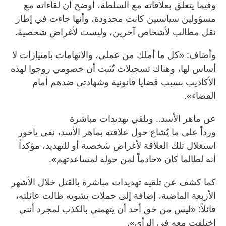
وفيما يتعلق بعلاقاته مع السلطة، أوضح أن لقاءاته مع
مسؤولين سياسيين كانت محدودة، وأنها جاءت في إطار
نقل مطالب لأشخاص آخرين، وليست لأغراض شخصية.
وأضاف: «كل ما أملك من عملي، والاتهامات بامتيازات لا
أساس لها، وهناك تسجيلات تُثبت أن خصومي روجوا لهذه
الأكاذيب بسبب قضايا قانونية وشهادتي ضدهم أمام
القضاء».
عن ماهر الأسد.. وتلقي تهديدات مباشرة
ورداً على ما يُشاع حول علاقته بماهر الأسد، نفى ياخور
استغلال تلك العلاقة لأغراض شخصية أو للتهديد، مؤكداً
أنه لطالما كان «خادماً لمن حوله لمساعدتهم».
كما كشف عن تلقيه تهديدات مباشرة بالقتل خلال الأشهر
الأربعة الماضية، إضافة إلى حملات تشويه طالت عائلته،
قائلاً: «ليس من حق أحد أن يتهمني بالكذب لمجرد أنني
اختلفت معه في الرأي».