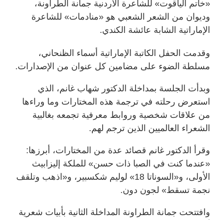
«خاتم الياقوت» للشاعرة الأردنية جمانة الطراونة،
وديوان من الشعر الشعبي هو «منادمات» للشاعرة
الإماراتية الشابة عائشة الكندي.
وقدمت الحفل الكاتبة الإماراتية أسماء الظنحاني،
مسلطة الضوء على مضامين كل عنوان من الإصدارات.
وبدأت الجلسة بمداخلة الدكتور شهاب غانم، الذي
استعرض رحلته في ترجمة هذه المختارات وما وراءها
من علاقات شخصية وروابط معرفية تجمعه بغالبية
الشعراء العالميين الذين ترجم لهم.
وقرأ الدكتور غانم قصائد عدة من المختارات، أبرزها:
«عندما كنت في الصبا ذات حسن» للملكة إليزابيث
الأولى، و«السوناتا 18» لوليم شكسبير، و«اذهب وتلقف
نجمة تسقط» لجون دون.
وافتتحت جمانة الطراونة المداخلة الثانية بأبيات شعرية