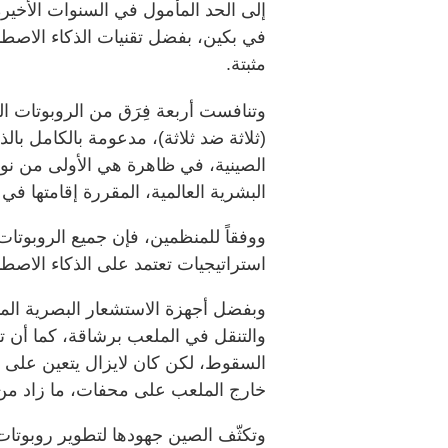
إلى الحد المأمول في السنوات الأخير
في بكين، بفضل تقنيات الذكاء الاصطن
مثبتة.
وتنافست أربعة فِرَق من الروبوتات ال
(ثلاثة ضد ثلاثة)، مدعومة بالكامل ب
الصينية، في ظاهرة هي الأولى من نوع
البشرية العالمية، المقررة إقامتها في 
ووفقاً للمنظمين، فإن جميع الروبوت
استراتيجيات تعتمد على الذكاء الاص
وبفضل أجهزة الاستشعار البصرية المت
والتنقل في الملعب برشاقة، كما أن ت
السقوط، لكن كان لايزال يتعين على
خارج الملعب على محفات، ما زاد من و
وتكثّف الصين جهودها لتطوير روبوتات