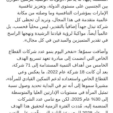
بين الجنسين على مستوى الدولة، وتعزيز تنافسية
الإمارات بمؤشرات التنافسية وما وصلته من مكانة
عالمية متقدمة في هذا المجال، ونريد أن تحظى كل
شركة تبذل جهداً إضافياً بالتقدير، ليس محلياً فحسب، بل
عالمياً أيضاً، مواكبةً لرؤية قيادتنا الرشيدة ونهجها الراسخ
في تقدير المتميزين والمبدعين في كل مجال».
وأضافت سموّها: «نفخر اليوم بنمو عدد شركات القطاع
الخاص التي انضمت إلى مبادرة تعهد تسريع الهدف
الخامس من أهداف التنمية المستدامة إلى 71 شركة،
بعد أن كانت 18 شركة عام 2022، ما يعكس وعي
القطاع الخاص واستعداده لدعم التمكين القيادي للمرأة»،
مشيرةً سموها إلى أنه تم في البداية تحديد وصول نسبة
تمثيل المرأة في مستويات الإدارتين العليا والمتوسطة
إلى 30% عام 2025، لكن مع تنامي عدد الشركات
المنضمة إليه، مُددت الفترة الزمنية لتحقيق هذا الهدف
إلى عام 2028 للمجموعة الثانية التي وقّعت على التعهد