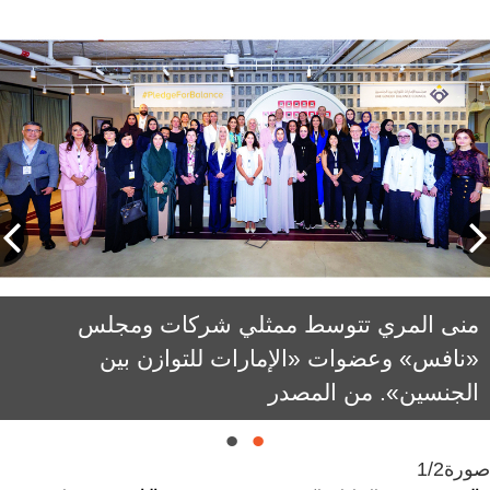
منى المري تتوسط ممثلي شركات ومجلس
«نافس» وعضوات «الإمارات للتوازن بين
الجنسين». من المصدر
صورة
1/2