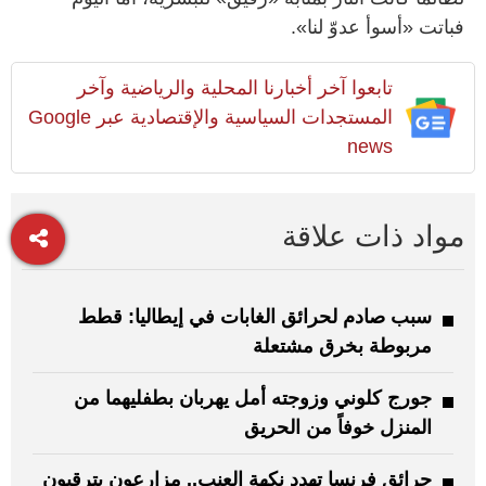
فباتت «أسوأ عدوّ لنا».
تابعوا آخر أخبارنا المحلية والرياضية وآخر
المستجدات السياسية والإقتصادية عبر Google
news
مواد ذات علاقة
سبب صادم لحرائق الغابات في إيطاليا: قطط
مربوطة بخرق مشتعلة
جورج كلوني وزوجته أمل يهربان بطفليهما من
المنزل خوفاً من الحريق
حرائق فرنسا تهدد نكهة العنب.. مزارعون يترقبون