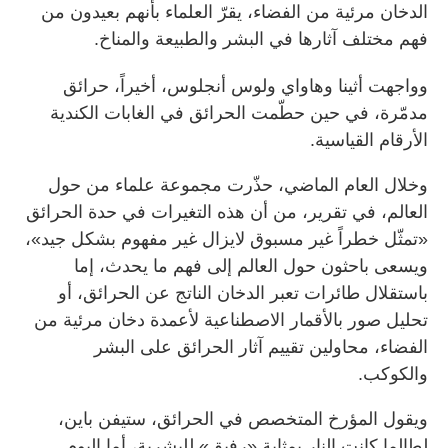
الدخان مرئية من الفضاء، يقرّ العلماء بأنهم بعيدون من
فهم مختلف آثارها في البشر والطبيعة والمناخ.
وواجهت أثينا وهاواي ولوس أنجلوس، أخيراً، حرائق
مدمّرة، في حين حطّمت الحرائق في الغابات الكندية
الأرقام القياسية.
وخلال العام الماضي، حذّرت مجموعة علماء من حول
العالم، في تقرير، من أن هذه التغيرات في حدة الحرائق
«تمثّل خطراً غير مسبوق لايزال غير مفهوم بشكل جيد»،
ويسعى باحثون حول العالم إلى فهم ما يحدث، إما
باستقلال طائرات تعبر الدخان الناتج عن الحرائق، أو
تحليل صور بالأقمار الاصطناعية لأعمدة دخان مرئية من
الفضاء، محاولين تقييم آثار الحرائق على البشر
والكوكب.
ويقول المؤرخ المتخصص في الحرائق، ستيفن باين،
لطالما كانت النار بمثابة «رفيق» للبشرية، أما اليوم