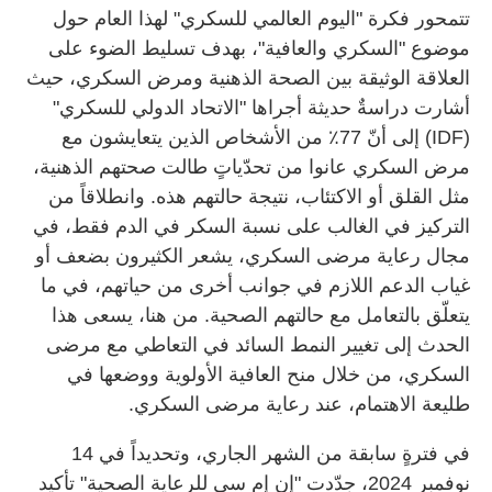
تتمحور فكرة "اليوم العالمي للسكري" لهذا العام حول
موضوع "السكري والعافية"، بهدف تسليط الضوء على
العلاقة الوثيقة بين الصحة الذهنية ومرض السكري، حيث
أشارت دراسةٌ حديثة أجراها "الاتحاد الدولي للسكري"
(IDF) إلى أنّ 77٪ من الأشخاص الذين يتعايشون مع
مرض السكري عانوا من تحدّياتٍ طالت صحتهم الذهنية،
مثل القلق أو الاكتئاب، نتيجة حالتهم هذه. وانطلاقاً من
التركيز في الغالب على نسبة السكر في الدم فقط، في
مجال رعاية مرضى السكري، يشعر الكثيرون بضعف أو
غياب الدعم اللازم في جوانب أخرى من حياتهم، في ما
يتعلّق بالتعامل مع حالتهم الصحية. من هنا، يسعى هذا
الحدث إلى تغيير النمط السائد في التعاطي مع مرضى
السكري، من خلال منح العافية الأولوية ووضعها في
طليعة الاهتمام، عند رعاية مرضى السكري.
في فترةٍ سابقة من الشهر الجاري، وتحديداً في 14
نوفمبر 2024، جدّدت "إن إم سي للرعاية الصحية" تأكيد