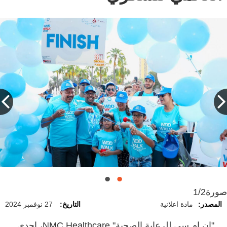
صورة
1/2
المصدر:
مادة اعلانية
التاريخ:
27 نوفمبر 2024
"إن إم سي للرعاية الصحية" NMC Healthcare، إحدى