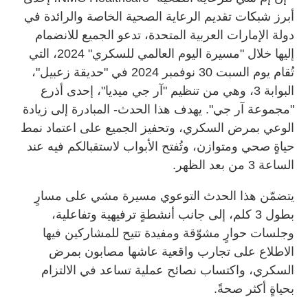
أبرز شبكات تقديم الرعاية الصحية الخاصة والرائدة في
دولة الإمارات العربية المتحدة، تدعو الجميع للانضمام
إليها خلال "مسيرة اليوم العالمي للسكري" 2024، التي
تُقام يوم السبت 30 نوفمبر 2024 في "حديقة زعبيل"،
البوابة 3، وهي من تنظيم "آر جي ميديا"، إحدى أذرع
"مجموعة آر جي". يهدف هذا الحدث- المبادرة إلى زيادة
الوعي بمرض السكري، وتحفيز الجميع على اعتماد نمط
حياةٍ صحي ومتوازن، وتُفتح الأبواب لاستقبالكم فيه عند
الساعة 3 من بعد الظهر.
يتضمّن هذا الحدث التوعوي مسيرة مشي على مسارٍ
بطول 3 كلم، إلى جانب أنشطةٍ ترفيهية وتفاعلية،
وجلسات حوارٍ مشوّقة ومفيدة تتيح للمشاركين فيها
الاطلاع على تجارب واقعية عاشها مصابون بمرض
السكري، واكتساب نصائح عملية تساعد في الالتزام
بحياةٍ أكثر صحةً.