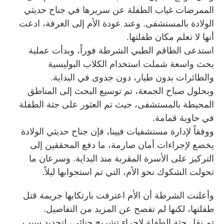
الممرضات غياب الطفلة عن سريرها في جناح حديثي
الولادة بالمستشفى. وعند عودة الأم إلى الغرفة، ادعت
أنها لا تعلم مكان طفلتها.
استدعى الطاقم الطبي الشرطة فوراً، وبدأت عملية
بحث واسعة شملت استخدام الكلاب البوليسية
والطائرات بدون طيار، دون جدوى في البداية.
وبحلول صباح الجمعة، تم توسيع البحث إلى المناطق
المحيطة بالمستشفى، حيث تم العثور على جثة الطفلة
في حاوية قمامة.
ووفقاً لإدارة مستشفيات فيينا، فإن جناح حديثي الولادة
يخضع لإجراءات أمان صارمة، ما دفع المحققين إلى
التركيز على الأسرة المقربة منذ البداية. وسرعان ما
تحولت الشكوك نحو الأم، التي تم استجوابها ليلاً.
وأعلنت الشرطة أن الأم اعترفت بارتكابها جريمة قتل
طفلتها، لكنها لم تفصح عن المزيد من التفاصيل.
تم نقل جثة الطفلة لإجراء تشريح جنائي، لتحديد سبب