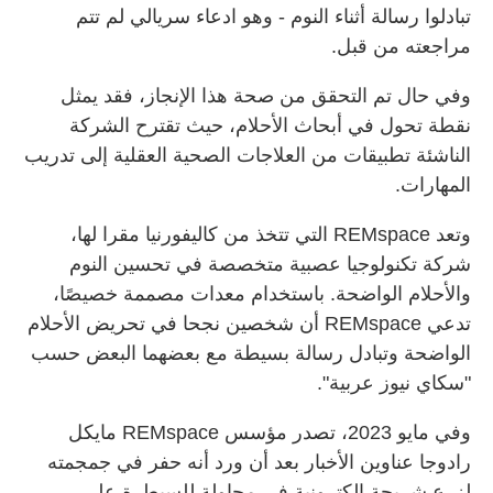
تبادلوا رسالة أثناء النوم - وهو ادعاء سريالي لم تتم
مراجعته من قبل.
وفي حال تم التحقق من صحة هذا الإنجاز، فقد يمثل
نقطة تحول في أبحاث الأحلام، حيث تقترح الشركة
الناشئة تطبيقات من العلاجات الصحية العقلية إلى تدريب
المهارات.
وتعد REMspace التي تتخذ من كاليفورنيا مقرا لها،
شركة تكنولوجيا عصبية متخصصة في تحسين النوم
والأحلام الواضحة. باستخدام معدات مصممة خصيصًا،
تدعي REMspace أن شخصين نجحا في تحريض الأحلام
الواضحة وتبادل رسالة بسيطة مع بعضهما البعض حسب
"سكاي نيوز عربية".
وفي مايو 2023، تصدر مؤسس REMspace مايكل
رادوجا عناوين الأخبار بعد أن ورد أنه حفر في جمجمته
لزرع شريحة إلكترونية في محاولة للسيطرة على