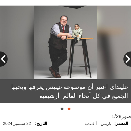
نسخة 2025 من الموسوعة صدرت أخيراً. أرشيفية
غلينداي اعتبر أن موسوعة غينيس يعرفها ويحبها
الجميع في كل أنحاء العالم. أرشيفية
صورة
1/2
المصدر:
باريس - أ.ف.ب
التاريخ:
22 سبتمبر 2024