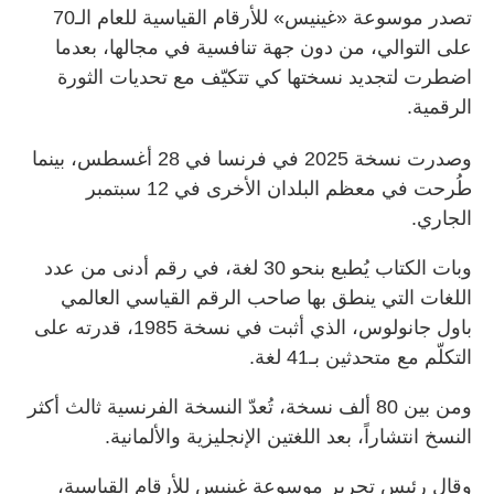
تصدر موسوعة «غينيس» للأرقام القياسية للعام الـ70
على التوالي، من دون جهة تنافسية في مجالها، بعدما
اضطرت لتجديد نسختها كي تتكيّف مع تحديات الثورة
الرقمية.
وصدرت نسخة 2025 في فرنسا في 28 أغسطس، بينما
طُرحت في معظم البلدان الأخرى في 12 سبتمبر
الجاري.
وبات الكتاب يُطبع بنحو 30 لغة، في رقم أدنى من عدد
اللغات التي ينطق بها صاحب الرقم القياسي العالمي
باول جانولوس، الذي أثبت في نسخة 1985، قدرته على
التكلّم مع متحدثين بـ41 لغة.
ومن بين 80 ألف نسخة، تُعدّ النسخة الفرنسية ثالث أكثر
النسخ انتشاراً، بعد اللغتين الإنجليزية والألمانية.
وقال رئيس تحرير موسوعة غينيس للأرقام القياسية،