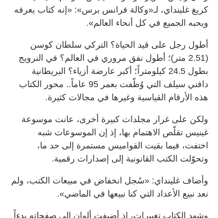
كريغ غلينداي، لـ«وكالة فرانس برس»: «إنه كتاب يعرفه
ويحبه الجميع في كل أنحاء العالم».
أطول رجل على قيد الحياة؟ التركي سلطان كوسن
(2.51 متر)؛ أطول نفق مروري في العالم؟ في النرويج
بطول 24.5 كيلومتراً؛ أكبر عارضة أزياء؟ البريطانية
دافني سيلف التي وُظّفت بعمر 95 عاماً.. محور الكتاب
هذه الأرقام القياسية وغيرها في مجالات كثيرة.
ولكن على غرار مجلدات كبيرة أخرى، عانت موسوعة
غينيس تقلّص الاهتمام بها، إذ إن الموسوعات شبه
اختفت، فيما بقيت القواميس مستمرة إلى حد ما،
وتحوّلت الكتب القانونية إلى إصدارات رقمية.
وأضاف غلينداي: «سُجل انخفاض في مبيعات الكتب، ولم
نعد نبيع الأعداد التي كنا نبيعها في الماضي».
وشهد الكتاب تغييرات، إذ أضيفت ألوان إلى صفحاته بدءاً