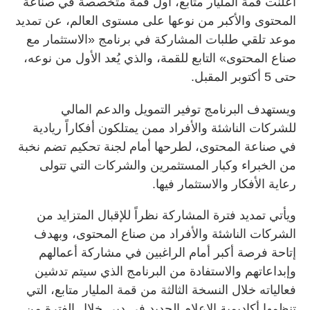
أعلنت قمة المليار متابع، أول قمة متخصصة في صناعة
المحتوى والأكبر من نوعها على مستوى العالم، عن تمديد
موعد تلقي طلبات المشاركة في برنامج «الاستثمار مع
صناع المحتوى» التابع للقمة، والذي يُعد الأول من نوعه،
حتى 5 أكتوبر المقبل.
ويستهدف البرنامج توفير التمويل والدعم المالي
للشركات الناشئة والأفراد ممن يمتلكون أفكاراً ريادية
في صناعة المحتوى، لطرحها أمام لجنة تحكيم تضم نخبة
من الخبراء وكبار المستثمرين والشركات التي تتولى
رعاية الأفكار والاستثمار فيها.
ويأتي تمديد فترة المشاركة نظراً للإقبال المتزايد من
الشركات الناشئة والأفراد من صناع المحتوى، وبهدف
إتاحة فرصة أكبر أمام الراغبين في مشاركة أعمالهم
وإبداعاتهم والاستفادة من البرنامج الذي سيتم تدشين
فعالياته خلال النسخة الثالثة من قمة المليار متابع، التي
تنظمها أكاديمية الإعلام الجديد في دبي خلال الفترة من