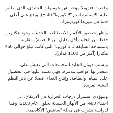
وفقدت فنزويلا مؤخرا نهر هومبولت الجليدي، الذي يطلق
عليه بالإسبانية اسم "لا كورونا" (التاج)، ويقع على أعلى
قمة في ميريدا كورديليرا.
وأظهرت صور الأقمار الاصطناعية الحديثة، وجود هكتارين
فقط من الجليد (أقل بقليل من 5 أفدنة)، مقارنة
بالمساحة السابقة لـ"لا كورونا" التي كانت تبلغ حوالي 450
هكتارا (أكثر من 1100 فدان).
ويسبب ذوبان الجليد للمجتمعات التي تعيش على
منحدراتها عواقب مدمرة، فهي تعتمد عليها في الحصول
على المياه، والطاقة، وإنتاج الغذاء، فضلا عن تأثر النظم
البيئية الفريدة.
وسيؤدي استمرار درجات الحرارة في الارتفاع، إلى
اختفاء 83% من الأنهار الجليدية بحلول عام 2100، وفقا
لدراسة نشرت في مجلة "ساينس" الأكاديمية.