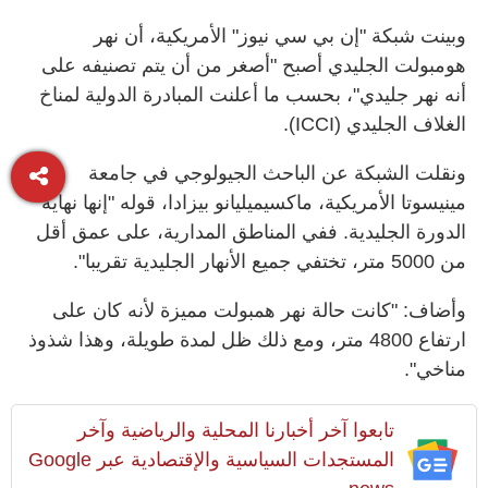
وبينت شبكة "إن بي سي نيوز" الأمريكية، أن نهر
هومبولت الجليدي أصبح "أصغر من أن يتم تصنيفه على
أنه نهر جليدي"، بحسب ما أعلنت المبادرة الدولية لمناخ
الغلاف الجليدي (ICCI).
ونقلت الشبكة عن الباحث الجيولوجي في جامعة
مينيسوتا الأمريكية، ماكسيميليانو بيزادا، قوله "إنها نهاية
الدورة الجليدية. ففي المناطق المدارية، على عمق أقل
من 5000 متر، تختفي جميع الأنهار الجليدية تقريبا".
وأضاف: "كانت حالة نهر همبولت مميزة لأنه كان على
ارتفاع 4800 متر، ومع ذلك ظل لمدة طويلة، وهذا شذوذ
مناخي".
تابعوا آخر أخبارنا المحلية والرياضية وآخر
المستجدات السياسية والإقتصادية عبر Google