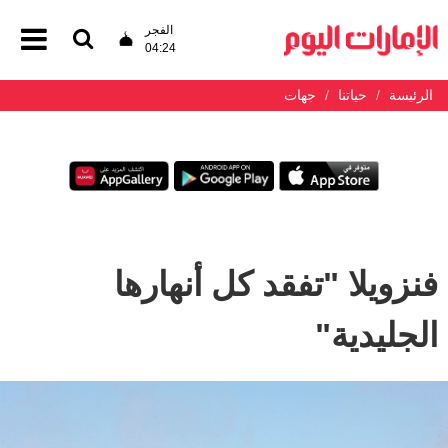
الفجر
04:24
الرئيسة
حياتنا
جهات
فنزويلا "تفقد كل أنهارها
الجليدية"