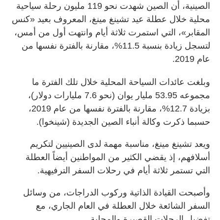
الصينية، أن الصين شهدت نحو 119 مليون رحلة سياحية
محلية خلال عطلة عيد تشينغ مينغ، المعروف بعيد «كنس
المقابر»، التي استمرت ثلاثة أيام وانتهت أول من أمس،
لتسجل زيادة بنسبة 11.5%، مقارنة بالفترة نفسها من
عام 2019.
وبلغت عائدات السياحة المحلية خلال تلك الفترة ما
مجموعه 53.95 مليار يوان (نحو 7.6 مليارات دولار)،
بزيادة 12.7%، مقارنة بالفترة نفسها من عام 2019،
حسبما ذكرت وكالة أنباء الصين الجديدة (شينخوا).
ويعد تشينغ مينغ، مناسبة مهمة لدى الصينيين لتكريم
أسلافهم، إذ يقضي الكثير من المواطنين أيضاً العطلة
التي تستمر ثلاثة أيام في رحلات السفر الترفيهية.
وأصبحت القيادة الذاتية وركوب الدراجات، من وسائل
السفر الشائعة خلال العطلة في العام الجاري، مع
تفضيل الرحلات القصيرة والمحلية.