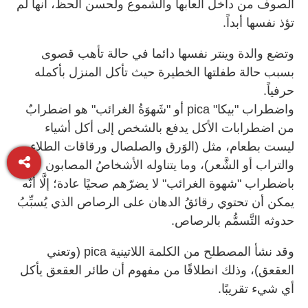
الصوف من داخل ألعابها والشموع ولحسن الحظ، أنها لم
تؤذ نفسها أبداً.
وتضع والدة وينتر نفسها دائما في حالة تأهب قصوى
بسبب حالة طفلتها الخطيرة حيث تأكل المنزل بأكمله
حرفياً.
واضطراب "بيكا" pica أو "شَهوَةُ الغرائب" هو اضطرابٌ
من اضطرابات الأكل يدفع بالشخص إلى أكل أشياء
ليست بطعام، مثل (الوَرق والصلصال ورقاقات الطلاء
والتراب أو الشَّعر)، وما يتناوله الأشخاصُ المصابون
باضطراب "شهوة الغرائب" لا يضرّهم صحيًا عادة؛ إلَّا أنَّه
يمكن أن تحتوي رقائقُ الدهان على الرصاص الذي يُسبِّبُ
حدوثه التَّسمُّم بالرصاص.
وقد نشأ المصطلح من الكلمة اللاتينية pica (وتعني
العقعق)، وذلك انطلاقًا من مفهوم أن طائر العقعق يأكل
أي شيء تقريبًا.