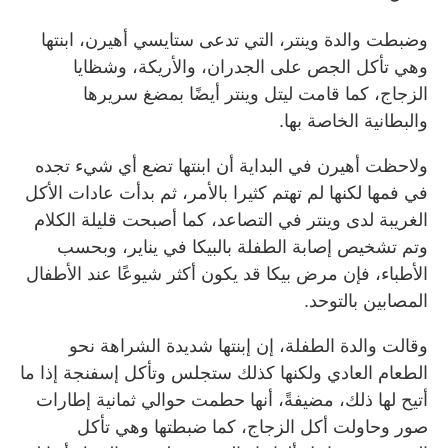
وضبطت والدة وينتر، التي تدعى ستايسي أهيرن، ابنتها
وهي تأكل الجص على الجدران، والأريكة، وشظايا
الزجاج، كما قامت ليتل وينتر أيضًا بمضغ سريرها
والبطانية الخاصة بها.
ولاحظت أهيرن في البداية أن ابنتها تضع أي شيء تجده
في فمها لكنها لم تهتم كثيرا بالأمر، ثم بدأت عادات الأكل
الغريبة لدى وينتر في التصاعد، كما أصبحت قليلة الكلام
وتم تشخيص إصابة الطفلة بالبيكا في يناير، وبحسب
الأطباء، فإن مرض بيكا قد يكون أكثر شيوعًا عند الأطفال
المصابين بالتوحد.
وقالت والدة الطفلة، إن إبنتها شديدة الشراهة نحو
الطعام العادي ولكنها كذلك ستجلس وتأكل إسفنجة إذا ما
أتيح لها ذلك، مضيفةً، أنها حطمت حوالي ثمانية إطارات
صور وحاولت أكل الزجاج، كما ضبطتها وهي تأكل