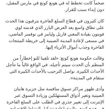
ضخماً كانت تخطط له في هونغ كونغ في مارس المقبل،
دون إبداء سبب للقرار.
كان كثيرون في قطاع السلع الفاخرة يترقبون هذا الحدث
على نطاق واسع بعد العرض البارز الذي قدمته لوي
فويتون بقيادة المغني فاريل وليامز في نوفمبر الماضي،
في مسعى لإعادة المدينة الصينية إلى خريطة المنتجات
الفاخرة وجذب أموال الأثرياء إليها.
وقالت حكومة هونغ كونغ: «لقد تلقينا للتو إخطاراً من
المنظم بأن الحدث سيتم تأجيله. في الواقع غالباً ما تتأجل
الأحداث الكبيرة. نواصل الترحيب بالأحداث الكبيرة التي
ستقام في المدينة».
وأدى ظهور مراكز تسوق منافسة مثل جزيرة هاينان
الصينية وتغير أذواق المستهلكين وزيادة التسوق عبر
الإنترنت إلى تغيير جذري في الطلب على السلع الفاخرة
في هونغ كونغ، والبدء بإعادة تشكيل النشاط الاقتصادي