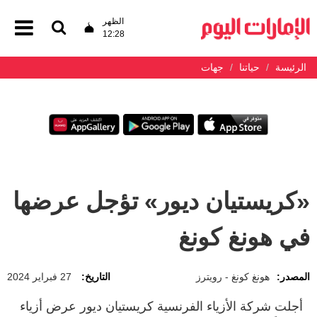
الظهر
12:28
الرئيسة
حياتنا
جهات
«كريستيان ديور» تؤجل عرضها
في هونغ كونغ
المصدر:
هونغ كونغ - رويترز
التاريخ:
27 فبراير 2024
أجلت شركة الأزياء الفرنسية كريستيان ديور عرض أزياء