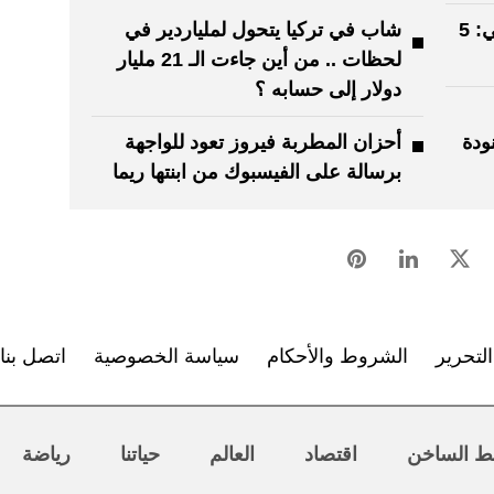
نانسي عجرم تحتفل بإنجاز تاريخي: 5
شاب في تركيا يتحول لملياردير في
لحظات .. من أين جاءت الـ 21 مليار
دولار إلى حسابه ؟
ودة
أحزان المطربة فيروز تعود للواجهة
برسالة على الفيسبوك من ابنتها ريما
لتحرير
الشروط والأحكام
سياسة الخصوصية
اتصل بنا
ط الساخن
اقتصاد
العالم
حياتنا
رياضة