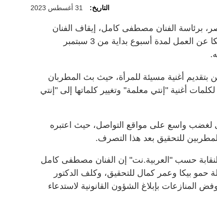
التاريخ:
31 أغسطس 2023
، برئاسة الفنان مصطفى كامل، إيقاف الفنان
عمر كمال ومؤدي المهرجانات حمو بيكا عن العمل لمدة أسبوع بداية من 3 سبتمبر
ن بتقديم أغنية مسيئة للمرأة، حيث بث المطربان
لمات أغنية "إنتي معلمة" وتغيير كلماتها إلى "إنتي
ى لغضب واسع على مواقع التواصل، حيث اعتبره
المطربين للتحقيق بعد هذا التصرف.
قابة حسب "العربية.نت" إن الفنان مصطفى كامل
لة حمو بيكا وعمر كمال للتحقيق، وكلف الدكتور
ض المنازعات بإبلاغ الشؤون القانونية لاستدعاء