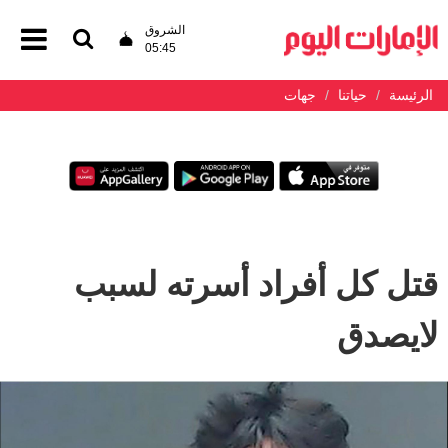
الشروق
05:45
الرئيسة
حياتنا
جهات
قتل كل أفراد أسرته لسبب
لايصدق