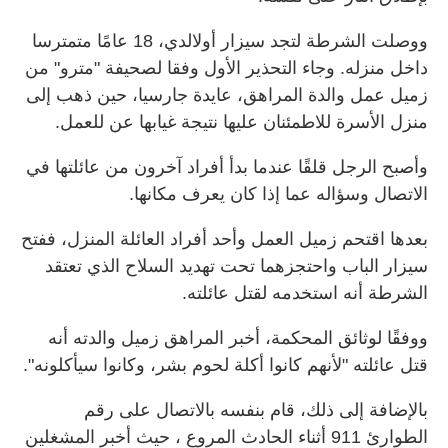
ووصلت الشرطة لتجد سيزار أولالدي، 18 عامًا متمترسا
داخل منزله. وجاء التحذير الأول وفقا لصحيفة "مترو" من
زميل عمل والدة المراهق، عايدة جارسيا، حين ذهب إلى
منزل الأسرة للاطمئنان عليها نتيجة غيابها عن للعمل.
وأصبح الرجل قلقًا عندما بدأ أفراد آخرون من عائلتها في
الاتصال وسؤاله عما إذا كان يعرف مكانها.
بعدها اقتحم زميل العمل وأحد أفراد العائلة المنزل، ففتح
سيزار الباب واحتجزهما تحت تهديد السلاح الذي تعتقد
الشرطة أنه استخدمه لقتل عائلته.
ووفقًا لوثائق المحكمة، أخبر المراهق زميل والدته أنه
قتل عائلته "لأنهم كانوا أكلة لحوم بشر، وكانوا سيأكلونه".
بالإضافة إلى ذلك، قام بنفسه بالاتصال على رقم
الطوارئ 911 أثناء الحادث المروع ، حيث أخبر المشغلين