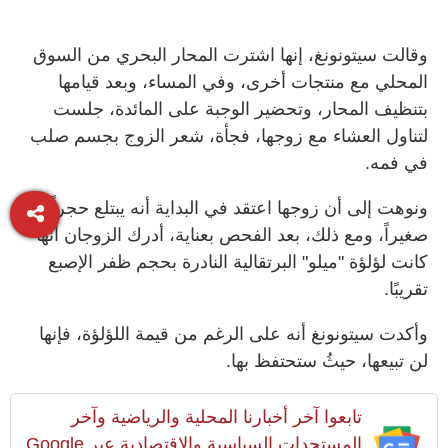
وقالت سيتونونغ، إنها اشترت المحار البحري من السوق
المحلي مع منتجات أخرى، وفي المساء، وبعد قيامها
بتنظيف المحار، وتحضير الوجبة على المائدة، جلست
لتناول العشاء مع زوجها، فجأة، شعر الزوج بجسم صلب
في فمه.
ونوهت إلى أن زوجها اعتقد في البداية أنه يبتلع حجراً
صغيراً، ومع ذلك، بعد الفحص بعناية، أدرك الزوجان أنها
كانت لؤلؤة "ميلو" البرتقالية النادرة بحجم ظفر الإصبع
تقريبًا.
وأكدت سيتونونغ أنه على الرغم من قيمة اللؤلؤة، فإنها
لن تبيعها، حيثُ ستحتفظ بها.
تابعوا آخر أخبارنا المحلية والرياضية وآخر
المستجدات السياسية والإقتصادية عبر Google