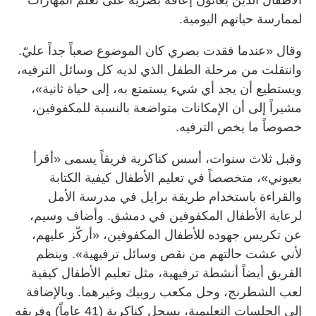
لممارسة حياتهم اليومية.
وقال «عندما فقدت بصري كان الموضوع صعباً جداً عليّ.
وانتقلت من مرحلة الطفل الذي لديه كل وسائل الترفيه،
ويستطيع أن يجد أي شيء يستمتع به، إلى حياة ثانية»،
مشيراً إلى أن الإمكانات متواضعة بالنسبة للمكفوفين،
خصوصاً ما يخص الترفيه.
وقبل ثلاث سنوات، أسس كناكرية فريقاً يسمى «أقرأ
بعيوني»، متخصصاً في تعليم الأطفال كيفية الكتابة
والقراءة باستخدام طريقة برايل في مدرسة الأمل
لرعاية الأطفال المكفوفين في دمشق. وأضاف وسيم،
عن تكريس جهوده للأطفال المكفوفين، «أركّز عليهم،
لأني عشت حالتهم من نقص وسائل ترفيهية». وينظم
الفريق أيضاً أنشطة ترفيهية، مثل تعليم الأطفال كيفية
لعب الشطرنج، وحل مكعب روبيك وغيرهما. وبالإضافة
إلى الجلسات التعليمية، يسجل كناكرية (41 عاماً) وفريقه