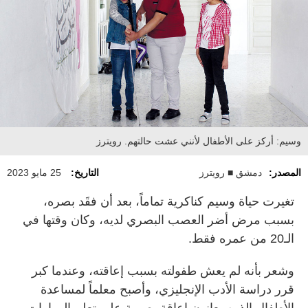
وسيم: أركز على الأطفال لأنني عشت حالتهم. رويترز
المصدر:
دمشق ■ رويترز
التاريخ:
25 مايو 2023
تغيرت حياة وسيم كناكرية تماماً، بعد أن فقَد بصره،
بسبب مرض أضر العصب البصري لديه، وكان وقتها في
الـ20 من عمره فقط.
وشعر بأنه لم يعش طفولته بسبب إعاقته، وعندما كبر
قرر دراسة الأدب الإنجليزي، وأصبح معلماً لمساعدة
الأطفال الذين يعانون إعاقة بصرية على تعلم المهارات