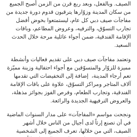
الصيف. وبالفعل، وبعد ربع قرن من الزمن أصبح الجميع
من سكان المدينة وزوّارها يترقبون قدوم دورة جديدة من
مفاجآت صيف دبي كل عام، ليستمتعوا بخوض أفضل
تجارب التسوّق، والترفيه، وعروض المطاعم، وباقات
الإقامة الفندقية، ضمن أجواء عائلية مرحة خلال الحدث
السعيد.
وتعتمد مفاجآت صيف دبي على تقديم فعاليات وأنشطة
مميزة للزوّار والمتسوّقين مع أجواء احتفالية وزينة مميّزة
تعم أرجاء المدينة، إضافة إلى التخفيضات التي تقدمها
آلاف المتاجر ومراكز التسوّق، علاوة على باقات الإقامة
الفندقية، وتجارب الطعام، وفرص الفوز بجوائز مذهلة،
والعروض الترفيهية الجديدة والرائعة.
ونجحت مواسم «المفاجآت» على مدار السنوات الماضية
في أن تصنع إرثاً لدى أجيال من الناس خلال أشهر
الصيف، التي من خلالها، تعرف الجميع إلى الشخصية