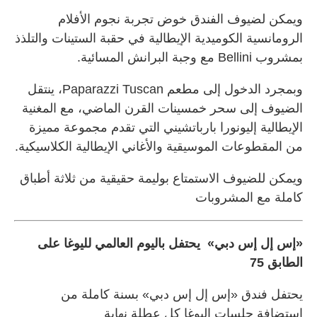
ويمكن لضيوف الفندق خوض تجربة نجوم الأفلام
الرومانسية الكوميدية الإيطالية في حقبة الستينات والتلذذ
بمشروب Bellini مع وجبة البرانش المسائية.
وبمجرد الدخول إلى مطعم Paparazzi Tuscan، ينتقل
الضيوف إلى سحر خمسينات القرن الماضي، مع المغنية
الإيطالية إليونورا بارباتشيني التي تقدم مجموعة مميزة
من المقطوعات الموسيقية والأغاني الإيطالية الكلاسيكية.
ويمكن للضيوف الاستمتاع بوليمة حقيقية من ثلاثة أطباق
كاملة مع المشروبات
«إس إل إس دبي» يحتفل باليوم العالمي لليوغا على
الطابق 75
يحتفل فندق «إس إل إس دبي» بسنة كاملة من
استضافة جلسات اليوغا كل عطلة نهاية