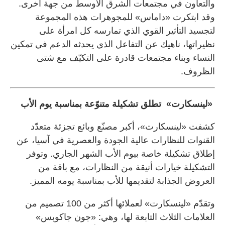
والتعاون في مجتمعات الشرق الأوسط من جهة أخرى.
وقد ابتكرت «داماس» للمجوهرات هذه المجموعة
لتجسيد التأثير القوي الذي تمارسه كل امرأة على
نظيراتها، ناهيك عن التفاعل الذي يحدثه الدعم في تمكين
النساء وبناء مجتمعات قادرة على التكيّف مع شتى
الظروف.
«لينسكارت» تطلق تشكيلة متنوّعة بمناسبة يوم الأب
كشفت «لينسكارت»، أكبر مصنّع وبائع تجزئة متعدّد
القنوات للنظارات عالية الجودة والعصرية في آسيا، عن
إطلاق تشكيلة خاصة بيوم الأب الشهر الجاري. وتوفر
التشكيلة خيارات أنيقة من النظارات، مع باقة من
العروض الجذابة لتقديمها للأب بمناسبة يومه المميز.
وتقدّم «لينسكارت» لعملائها أكثر من 100 تصميم من
العلامات الثلاث التابعة لها، وهي: «جون جاكوبس»