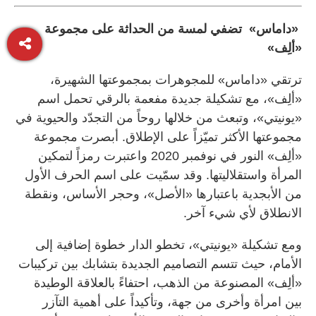
«داماس» تضفي لمسة من الحداثة على مجموعة
«ألِف»
ترتقي «داماس» للمجوهرات بمجموعتها الشهيرة،
«ألِف»، مع تشكيلة جديدة مفعمة بالرقي تحمل اسم
«يونيتي»، وتبعث من خلالها روحاً من التجدّد والحيوية في
مجموعتها الأكثر تميّزاً على الإطلاق. أبصرت مجموعة
«ألِف» النور في نوفمبر 2020 واعتبرت رمزاً لتمكين
المرأة واستقلاليتها. وقد سمّيت على اسم الحرف الأول
من الأبجدية باعتبارها «الأصل»، وحجر الأساس، ونقطة
الانطلاق لأي شيء آخر.
ومع تشكيلة «يونيتي»، تخطو الدار خطوة إضافية إلى
الأمام، حيث تتسم التصاميم الجديدة بتشابك بين تركيبات
«ألِف» المصنوعة من الذهب، احتفاءً بالعلاقة الوطيدة
بين امرأة وأخرى من جهة، وتأكيداً على أهمية التآزر