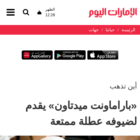
الظهر
12:28
الرئيسة
حياتنا
جهات
أين تذهب
«باراماونت ميدتاون» يقدم
لضيوفه عطلة ممتعة