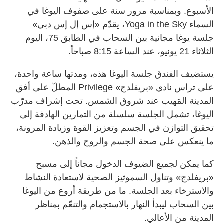
الأسبوع. وبمناسبة مرور سنة على صفوف اليوغا في
السماء Yoga in the Sky، يقدّم «إس إل إس دبي»
جلسة يوغا مجانية بين السحاب في الطابق 75، اليوم
الثلاثاء 21 يونيو، عند الساعة 8:15 صباحاً.
يستضيف الفندق جلسة اليوغا هذه، ومدتها ساعة واحدة،
على تراس نادي «بريفلدج» Privilege المطلّ على أفق
المدينة المَهيب عند شروق الشمس. تحت إشراف مدرّب
اليوغا، تشمل الجلسة سلسلة من التمارين الهادفة إلى
تحقيق التوازن في الجسم وتعزيز القوة وزيادة المرونة،
ما ينعكس على صحة الجسم والروح والذهن.
كما يمكن لجميع الضيوف الدخول مجاناً إلى مسبح
«بريفلدج» وتناول السموثيز الصحية لاستعادة النشاط
والاسترخاء بعد الجلسة. ما من طريقة أروع من اليوغا
بين السحاب ليبدأ النهار بالاستجمام والتنعّم بمناظر
المدينة من الأعالي.