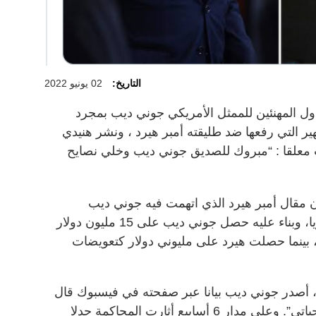
التاريخ:
02 يونيو 2022
ول المهنئين للممثل الأمريكي جوني ديب بمجرد
 التي رفعها ضد طليقته أمبر هيرد ، ونشر هنيدي
 معلقا : “مبروك للصديق جوني ديب وخلي نصايح
ن مقال أمبر هيرد الذي اتهمت فيه جوني ديب
بالعنف المنزلي عام 2018 كان تشهيريا، وبناء عليه حصل جوني ديب على 15 مليون دولار
ابية، بينما حصلت هيرد على مليوني دولار كتعويضات
، أصدر جوني ديب بيانا عبر صفحته في فيسبوك قال
فيه : “أشعر بالسلام وبأنني استعدت حياتي”. وعلى مدار 6 أسابيع أثارت المحاكمة جدلا