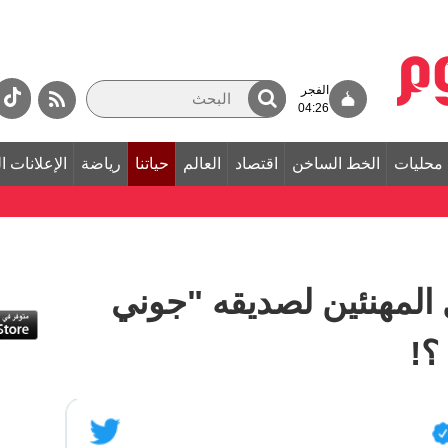
الفجر
04:26
محليات
الخط الساخن
اقتصاد
العالم
حياتنا
رياضة
الإعلانات ا
المهنئين لصديقه "جوني
؟!