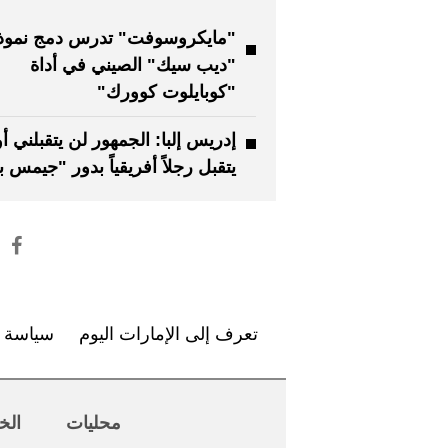
"مايكروسوفت" تدرس دمج نموذ
"ديب سيك" الصيني في أداة
"كوبايلوت كوورك"
إدريس إلبا: الجمهور لن يتقبلني أو
يتقبل رجلاً أفريقياً بدور "جيمس ب
تعرف إلى الإمارات اليوم
سياسة ا
محليات
الخ