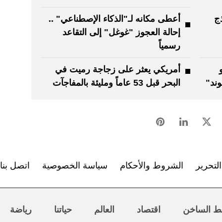
ج
أعطى مكانه لـ"الذكاء الإصطناعي" ..
إحالة العجوز "غوغل" إلى التقاعد
رسمياً
أمريكي يعثر على زجاجة رميت في
وند"
البحر قبل 53 عاماً ومليئة بالمفاجآت
لتحرير
الشروط والأحكام
سياسة الخصوصية
اتصل بنا
ط الساخن
اقتصاد
العالم
حياتنا
رياضة