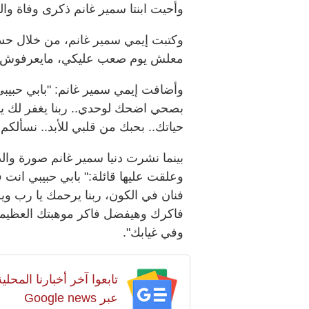
وأحيت ابنتا سمير غانم ذكرى وفاة والدهن، 20 مايو، وهي ذكرى الوف
وكتبت إيمي سمير غانم، من خلال حساب
معلش يوم صعب عليكي، مايعرفوش ا
وأضافت إيمي سمير غانم: "بابي حبيبي
بصحي اضحك لوحدي.. ربنا يغفر لك يا
حياتك.. بحبك من قلبي للأبد.. نسألكم 
بينما نشرت دنيا سمير غانم صورة وال
وعلقت عليها قائلة:" بابي حبيبي انت
فنان في الكون، ربنا يرحمك يا رب و
فاكرك وهيفضل فاكر موهبتك العظيمة
وفي غيابك".
تابعوا آخر أخبارنا المح
عبر Google news