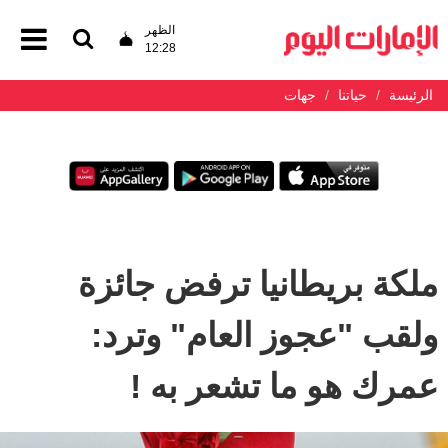
الظهر
12:28
الرئيسة
حياتنا
جهات
ملكة بريطانيا ترفض جائزة
ولقب "عجوز العام" وترد:
عمرك هو ما تشعر به !