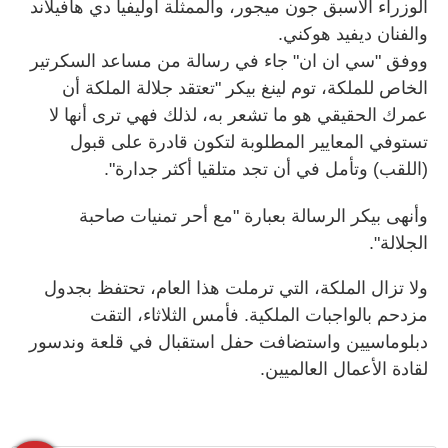
الوزراء الأسبق جون ميجور، والممثلة أوليفيا دي هافيلاند
والفنان ديفيد هوكني.
ووفق "سي ان ان" جاء في رسالة من مساعد السكرتير
الخاص للملكة، توم لينغ بيكر "تعتقد جلالة الملكة أن
عمرك الحقيقي هو ما تشعر به، لذلك فهي ترى أنها لا
تستوفي المعايير المطلوبة لتكون قادرة على قبول
(اللقب) وتأمل في أن تجد متلقيا أكثر جدارة".
وأنهى بيكر الرسالة بعبارة "مع أحر تمنيات صاحبة
الجلالة".
ولا تزال الملكة، التي ترملت هذا العام، تحتفظ بجدول
مزدحم بالواجبات الملكية. فأمس الثلاثاء، التقت
دبلوماسيين واستضافت حفل استقبال في قلعة وندسور
لقادة الأعمال العالميين.